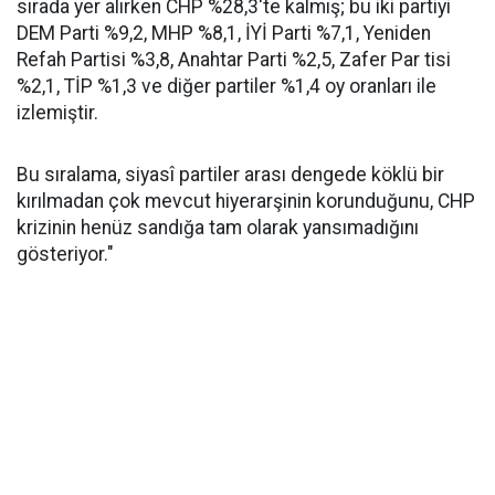
sırada yer alırken CHP %28,3'te kalmış; bu iki partiyi
DEM Parti %9,2, MHP %8,1, İYİ Parti %7,1, Yeniden
Refah Partisi %3,8, Anahtar Parti %2,5, Zafer Par tisi
%2,1, TİP %1,3 ve diğer partiler %1,4 oy oranları ile
izlemiştir.
Bu sıralama, siyasî partiler arası dengede köklü bir
kırılmadan çok mevcut hiyerarşinin korunduğunu, CHP
krizinin henüz sandığa tam olarak yansımadığını
gösteriyor."