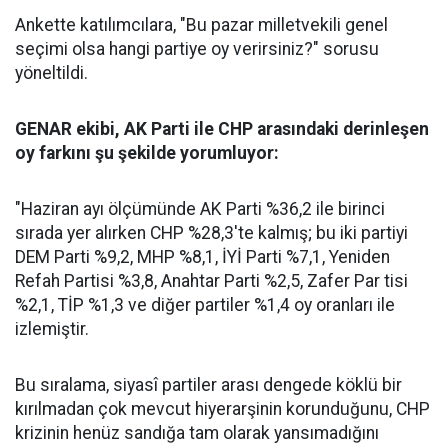
Ankette katılımcılara, "Bu pazar milletvekili genel
seçimi olsa hangi partiye oy verirsiniz?" sorusu
yöneltildi.
GENAR ekibi, AK Parti ile CHP arasındaki derinleşen
oy farkını şu şekilde yorumluyor:
"Haziran ayı ölçümünde AK Parti %36,2 ile birinci
sırada yer alırken CHP %28,3'te kalmış; bu iki partiyi
DEM Parti %9,2, MHP %8,1, İYİ Parti %7,1, Yeniden
Refah Partisi %3,8, Anahtar Parti %2,5, Zafer Par tisi
%2,1, TİP %1,3 ve diğer partiler %1,4 oy oranları ile
izlemiştir.
Bu sıralama, siyasî partiler arası dengede köklü bir
kırılmadan çok mevcut hiyerarşinin korunduğunu, CHP
krizinin henüz sandığa tam olarak yansımadığını