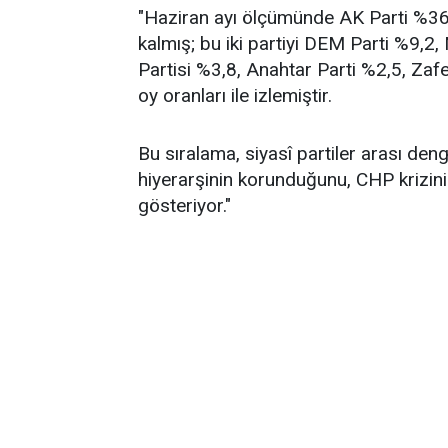
"Haziran ayı ölçümünde AK Parti %36,2
kalmış; bu iki partiyi DEM Parti %9,2
Partisi %3,8, Anahtar Parti %2,5, Zafe
oy oranları ile izlemiştir.
Bu sıralama, siyasî partiler arası de
hiyerarşinin korunduğunu, CHP krizin
gösteriyor."