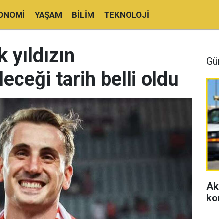
ONOMI
YAŞAM
BILIM
TEKNOLOJI
 yıldızın
Gü
eceği tarih belli oldu
Ak
ko