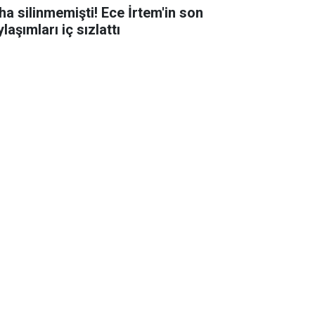
ha silinmemişti! Ece İrtem'in son
laşımları iç sızlattı