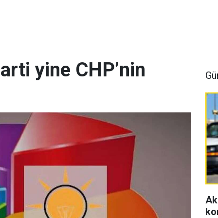
arti yine CHP’nin
Gü
Ak
ko