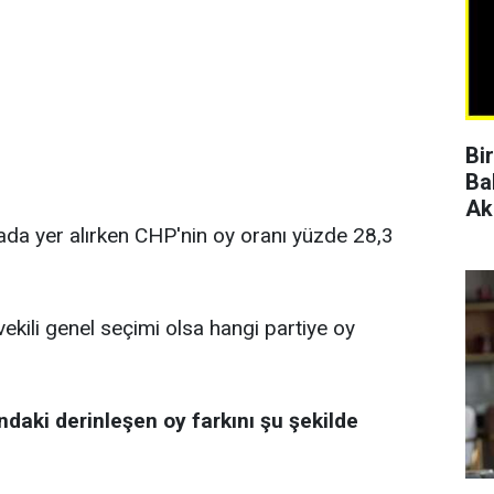
Bi
Ba
Ak
rada yer alırken CHP'nin oy oranı yüzde 28,3
vekili genel seçimi olsa hangi partiye oy
ndaki derinleşen oy farkını şu şekilde