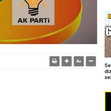
Se
di
se