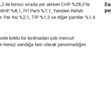
 ile birinci sırada yer alırken CHP %28,3'te
Da
pay
, MHP %8,1, İYİ Parti %7,1, Yeniden Refah
r Par tisi %2,1, TİP %1,3 ve diğer partiler %1,4
ngede köklü bir kırılmadan çok mevcut
in henüz sandığa tam olarak yansımadığını