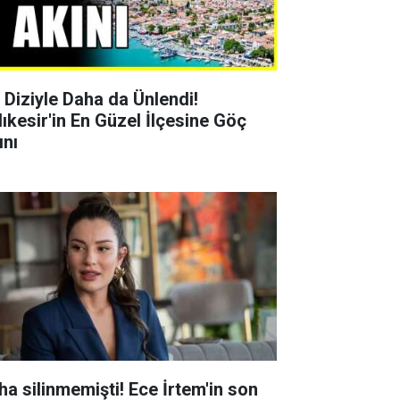
r Diziyle Daha da Ünlendi!
lıkesir'in En Güzel İlçesine Göç
ını
ha silinmemişti! Ece İrtem'in son