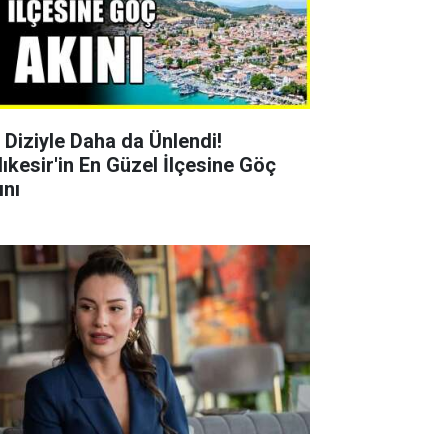
r Diziyle Daha da Ünlendi!
lıkesir'in En Güzel İlçesine Göç
ını