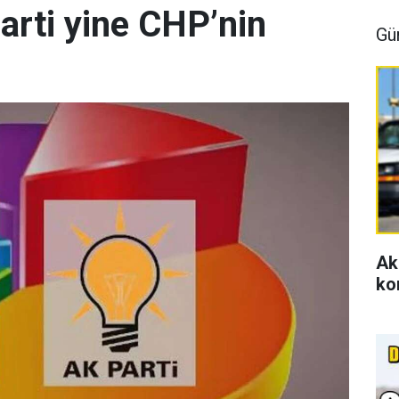
arti yine CHP’nin
Gü
Ak
ko