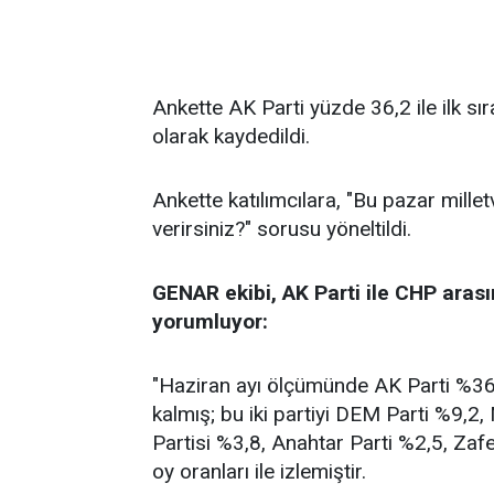
Ankette AK Parti yüzde 36,2 ile ilk sı
olarak kaydedildi.
Ankette katılımcılara, "Bu pazar millet
verirsiniz?" sorusu yöneltildi.
GENAR ekibi, AK Parti ile CHP arası
yorumluyor:
"Haziran ayı ölçümünde AK Parti %36,2
kalmış; bu iki partiyi DEM Parti %9,2
Partisi %3,8, Anahtar Parti %2,5, Zafe
oy oranları ile izlemiştir.