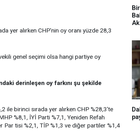
Bi
Ba
Ak
rada yer alırken CHP'nin oy oranı yüzde 28,3
vekili genel seçimi olsa hangi partiye oy
ndaki derinleşen oy farkını şu şekilde
 ile birinci sırada yer alırken CHP %28,3'te
Da
pay
, MHP %8,1, İYİ Parti %7,1, Yeniden Refah
r Par tisi %2,1, TİP %1,3 ve diğer partiler %1,4