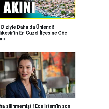
r Diziyle Daha da Ünlendi!
lıkesir'in En Güzel İlçesine Göç
ını
ha silinmemişti! Ece İrtem'in son