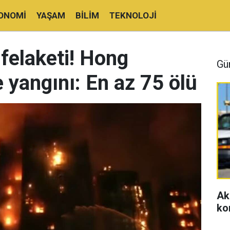
ONOMI
YAŞAM
BILIM
TEKNOLOJI
 felaketi! Hong
Gü
e yangını: En az 75 ölü
Ak
ko