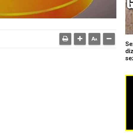
Se
di
se