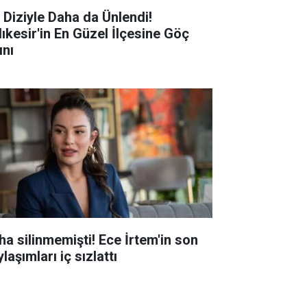
r Diziyle Daha da Ünlendi!
lıkesir'in En Güzel İlçesine Göç
ını
ha silinmemişti! Ece İrtem'in son
laşımları iç sızlattı