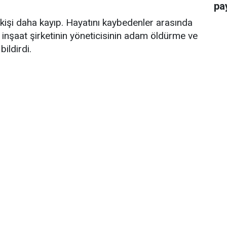
pay
işi daha kayıp. Hayatını kaybedenler arasında
 üç inşaat şirketinin yöneticisinin adam öldürme ve
ildirdi.