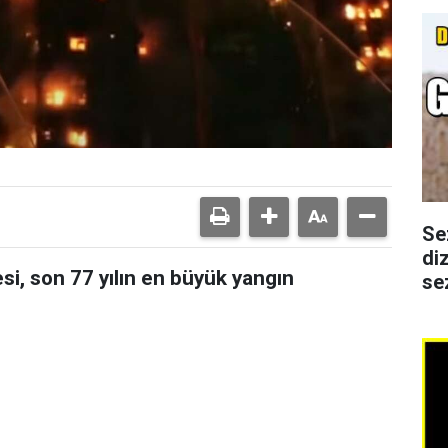
Se
di
si, son 77 yılın en büyük yangın
se