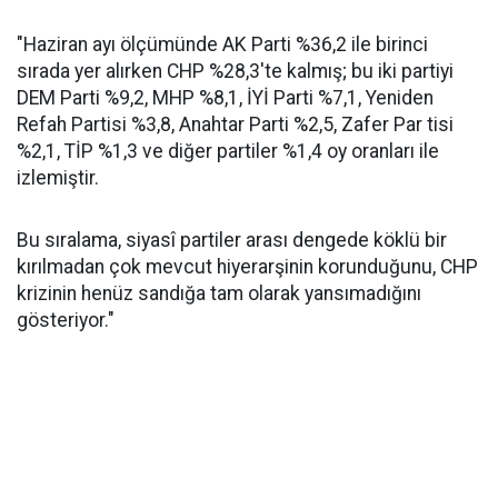
"Haziran ayı ölçümünde AK Parti %36,2 ile birinci
sırada yer alırken CHP %28,3'te kalmış; bu iki partiyi
DEM Parti %9,2, MHP %8,1, İYİ Parti %7,1, Yeniden
Refah Partisi %3,8, Anahtar Parti %2,5, Zafer Par tisi
%2,1, TİP %1,3 ve diğer partiler %1,4 oy oranları ile
izlemiştir.
Bu sıralama, siyasî partiler arası dengede köklü bir
kırılmadan çok mevcut hiyerarşinin korunduğunu, CHP
krizinin henüz sandığa tam olarak yansımadığını
gösteriyor."