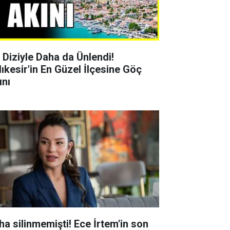
r Diziyle Daha da Ünlendi!
lıkesir'in En Güzel İlçesine Göç
ını
ha silinmemişti! Ece İrtem'in son