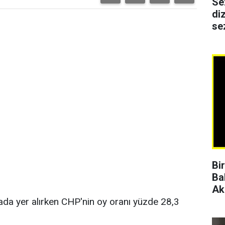
Se
di
se
Bi
Ba
Ak
rada yer alırken CHP'nin oy oranı yüzde 28,3