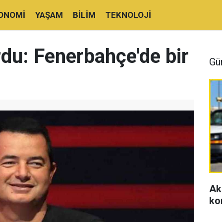
ONOMI
YAŞAM
BILIM
TEKNOLOJI
rdu: Fenerbahçe'de bir
Gü
Ak
ko