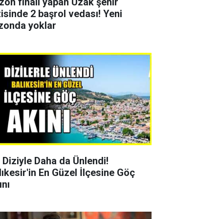
zon finali yapan Uzak şehir
zisinde 2 başrol vedası! Yeni
zonda yoklar
r Diziyle Daha da Ünlendi!
lıkesir'in En Güzel İlçesine Göç
ını