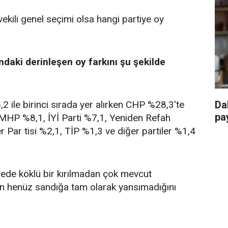
vekili genel seçimi olsa hangi partiye oy
ndaki derinleşen oy farkını şu şekilde
 ile birinci sırada yer alırken CHP %28,3'te
Da
pay
, MHP %8,1, İYİ Parti %7,1, Yeniden Refah
r Par tisi %2,1, TİP %1,3 ve diğer partiler %1,4
ngede köklü bir kırılmadan çok mevcut
in henüz sandığa tam olarak yansımadığını