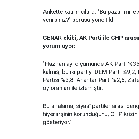
Ankette katılımcılara, "Bu pazar millet
verirsiniz?" sorusu yöneltildi.
GENAR ekibi, AK Parti ile CHP arası
yorumluyor:
"Haziran ayı ölçümünde AK Parti %36,2
kalmış; bu iki partiyi DEM Parti %9,2
Partisi %3,8, Anahtar Parti %2,5, Zafe
oy oranları ile izlemiştir.
Bu sıralama, siyasî partiler arası de
hiyerarşinin korunduğunu, CHP krizin
gösteriyor."