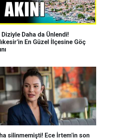
r Diziyle Daha da Ünlendi!
lıkesir'in En Güzel İlçesine Göç
ını
ha silinmemişti! Ece İrtem'in son