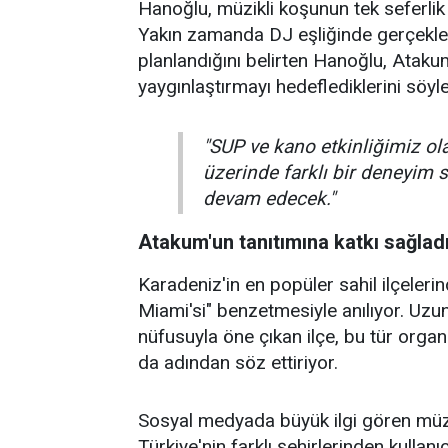
Hanoğlu, müzikli koşunun tek seferlik
Yakın zamanda DJ eşliğinde gerçekleşt
planlandığını belirten Hanoğlu, Atakum
yaygınlaştırmayı hedeflediklerini söyle
"SUP ve kano etkinliğimiz ol
üzerinde farklı bir deneyim 
devam edecek."
Atakum'un tanıtımına katkı sağlad
Karadeniz'in en popüler sahil ilçelerin
Miami'si" benzetmesiyle anılıyor. Uzu
nüfusuyla öne çıkan ilçe, bu tür orga
da adından söz ettiriyor.
Sosyal medyada büyük ilgi gören müzik
Türkiye'nin farklı şehirlerinden kullanı