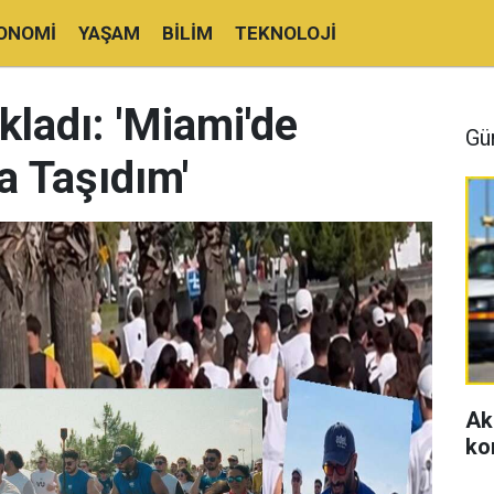
ONOMI
YAŞAM
BILIM
TEKNOLOJI
ladı: 'Miami'de
Gü
 Taşıdım'
Ak
ko