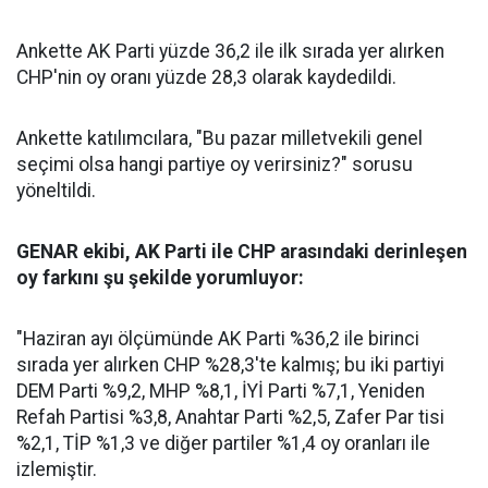
Ankette AK Parti yüzde 36,2 ile ilk sırada yer alırken
CHP'nin oy oranı yüzde 28,3 olarak kaydedildi.
Ankette katılımcılara, "Bu pazar milletvekili genel
seçimi olsa hangi partiye oy verirsiniz?" sorusu
yöneltildi.
GENAR ekibi, AK Parti ile CHP arasındaki derinleşen
oy farkını şu şekilde yorumluyor:
"Haziran ayı ölçümünde AK Parti %36,2 ile birinci
sırada yer alırken CHP %28,3'te kalmış; bu iki partiyi
DEM Parti %9,2, MHP %8,1, İYİ Parti %7,1, Yeniden
Refah Partisi %3,8, Anahtar Parti %2,5, Zafer Par tisi
%2,1, TİP %1,3 ve diğer partiler %1,4 oy oranları ile
izlemiştir.