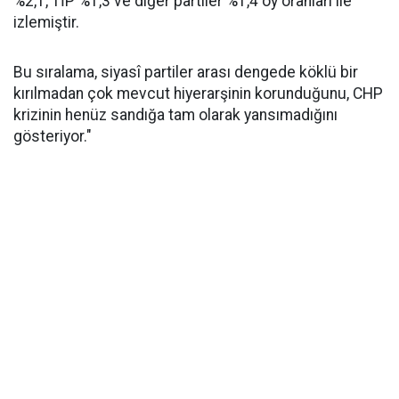
%2,1, TİP %1,3 ve diğer partiler %1,4 oy oranları ile
izlemiştir.
Bu sıralama, siyasî partiler arası dengede köklü bir
kırılmadan çok mevcut hiyerarşinin korunduğunu, CHP
krizinin henüz sandığa tam olarak yansımadığını
gösteriyor."