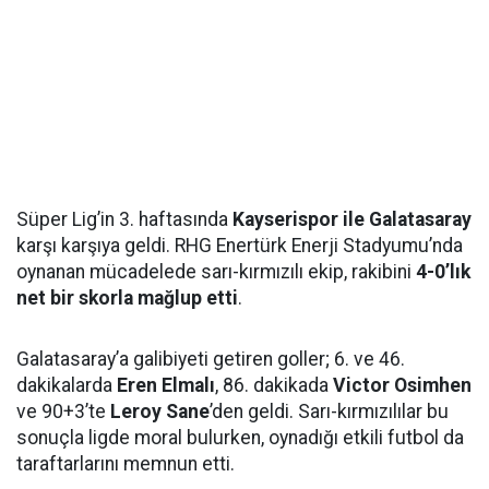
Süper Lig’in 3. haftasında
Kayserispor ile Galatasaray
karşı karşıya geldi. RHG Enertürk Enerji Stadyumu’nda
oynanan mücadelede sarı-kırmızılı ekip, rakibini
4-0’lık
net bir skorla mağlup etti
.
Galatasaray’a galibiyeti getiren goller; 6. ve 46.
dakikalarda
Eren Elmalı
, 86. dakikada
Victor Osimhen
ve 90+3’te
Leroy Sane
’den geldi. Sarı-kırmızılılar bu
sonuçla ligde moral bulurken, oynadığı etkili futbol da
taraftarlarını memnun etti.