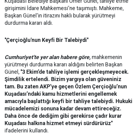
Kuşadası Belediye Başkanı Ömer Günel, tahliye etme
girişimini İdare Mahkemesi'ne taşımıştı. Mahkeme,
Başkan Günel'in itirazını haklı bularak yürütmeyi
durdurma kararı aldı.
''Çerçioğlu'nun Keyfi Bir Talebiydi''
Cumhuriyet'te yer alan habere göre,
mahkemenin
yürütmeyi durdurma kararı aldığını belirten Başkan
Günel,
''3 Ekim’de tahliye işlemi gerçekleşmeyecek.
Şimdilik ertelendi. Bizim yargıya olan güveniniz
tam. Bu zaten AKP’ye geçen Özlem Çerçioğlu’nun
Kuşadası’ndaki kamu hizmetlerini engellemek
amacıyla başlattığı keyfi bir tahliye talebiydi. Hukuki
mücadelemizi sonuna kadar devam ettireceğiz.
Daha önce de dediğim gibi gerekirse çadır kurar
Kuşadası halkına hizmet etmeyi sürdürürüz''
ifadelerini kullandı.