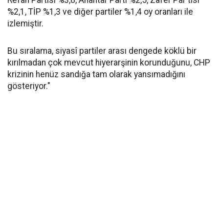
Refah Partisi %3,8, Anahtar Parti %2,5, Zafer Par tisi
%2,1, TİP %1,3 ve diğer partiler %1,4 oy oranları ile
izlemiştir.
Bu sıralama, siyasî partiler arası dengede köklü bir
kırılmadan çok mevcut hiyerarşinin korunduğunu, CHP
krizinin henüz sandığa tam olarak yansımadığını
gösteriyor."