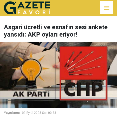
Asgari ücretli ve esnafın sesi ankete
yansıdı: AKP oyları eriyor!
Yayınlanma:
09 Eylül 2025 Salı 00:33