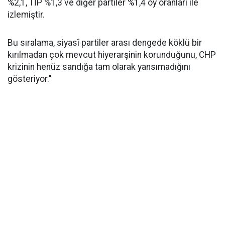
%2,1, TİP %1,3 ve diğer partiler %1,4 oy oranları ile
izlemiştir.
Bu sıralama, siyasî partiler arası dengede köklü bir
kırılmadan çok mevcut hiyerarşinin korunduğunu, CHP
krizinin henüz sandığa tam olarak yansımadığını
gösteriyor."