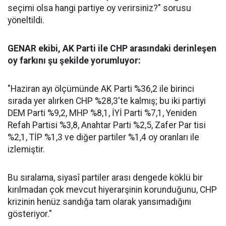
seçimi olsa hangi partiye oy verirsiniz?" sorusu
yöneltildi.
GENAR ekibi, AK Parti ile CHP arasındaki derinleşen
oy farkını şu şekilde yorumluyor:
"Haziran ayı ölçümünde AK Parti %36,2 ile birinci
sırada yer alırken CHP %28,3'te kalmış; bu iki partiyi
DEM Parti %9,2, MHP %8,1, İYİ Parti %7,1, Yeniden
Refah Partisi %3,8, Anahtar Parti %2,5, Zafer Par tisi
%2,1, TİP %1,3 ve diğer partiler %1,4 oy oranları ile
izlemiştir.
Bu sıralama, siyasî partiler arası dengede köklü bir
kırılmadan çok mevcut hiyerarşinin korunduğunu, CHP
krizinin henüz sandığa tam olarak yansımadığını
gösteriyor."