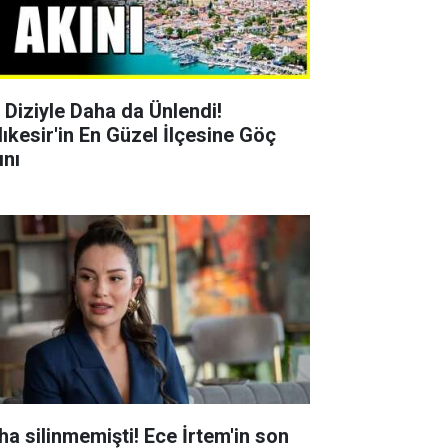
r Diziyle Daha da Ünlendi!
lıkesir'in En Güzel İlçesine Göç
ını
ha silinmemişti! Ece İrtem'in son