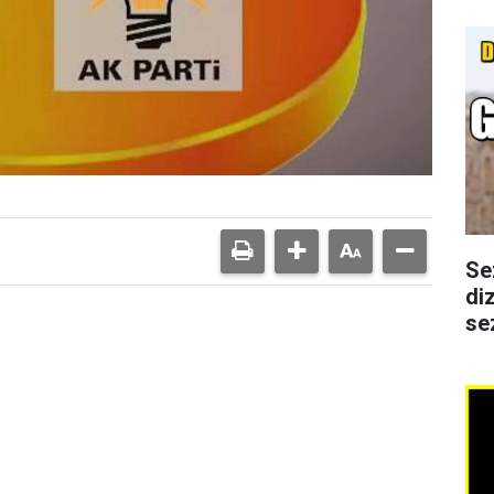
Se
di
se