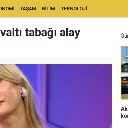
ONOMI
YAŞAM
BILIM
TEKNOLOJI
valtı tabağı alay
Gü
Ak
ko