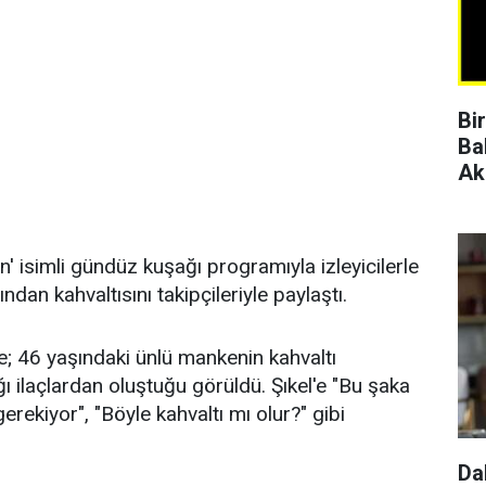
Bi
Ba
Ak
n' isimli gündüz kuşağı programıyla izleyicilerle
dan kahvaltısını takipçileriyle paylaştı.
; 46 yaşındaki ünlü mankenin kahvaltı
ğı ilaçlardan oluştuğu görüldü. Şıkel'e "Bu şaka
ekiyor", "Böyle kahvaltı mı olur?" gibi
Da