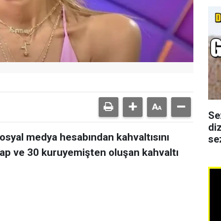
Se
di
osyal medya hesabından kahvaltısını
se
5 hap ve 30 kuruyemişten oluşan kahvaltı