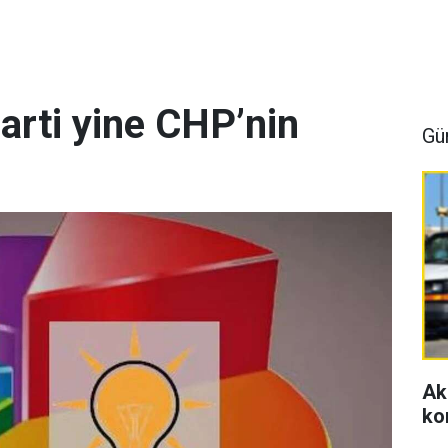
arti yine CHP’nin
Gü
Ak
ko