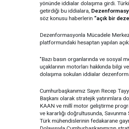
yönünde iddialar dolaşıma girdi. Türk
getirdiği bu iddialara,
Dezenformasy
söz konusu haberlerin
“açık bir dez
Dezenformasyonla Mücadele Merkezi
platformundaki hesaptan yapılan açıkl
"Bazı basın organlarında ve sosyal
uçaklarının motorları hakkında bilgi ve
dolaşıma sokulan iddialar dezenform
Cumhurbaşkanımız Sayın Recep Tayyi
Başkanı olarak stratejik yatırımlara d
KAAN ve millî motor geliştirme progr
ve kararlığı doğrultusunda, Savunma 
Türk mühendislerinin fedakarane gayret
Dolayısıyla Cumhurbaşkanımızın strateji