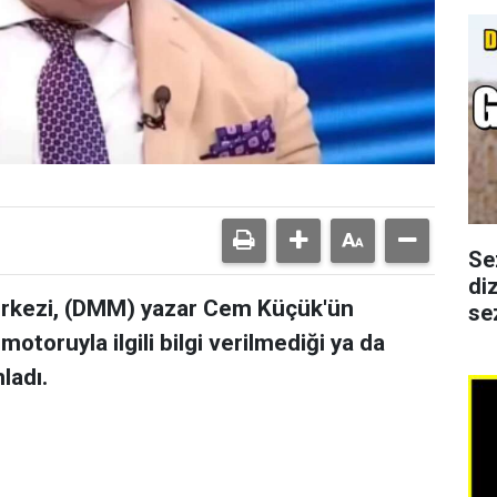
Se
di
kezi, (DMM) yazar Cem Küçük'ün
se
oruyla ilgili bilgi verilmediği ya da
nladı.