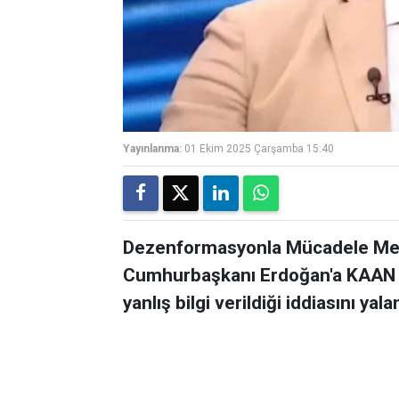
Yayınlanma:
01 Ekim 2025 Çarşamba 15:40
Dezenformasyonla Mücadele Mer
Cumhurbaşkanı Erdoğan'a KAAN mot
yanlış bilgi verildiği iddiasını yala