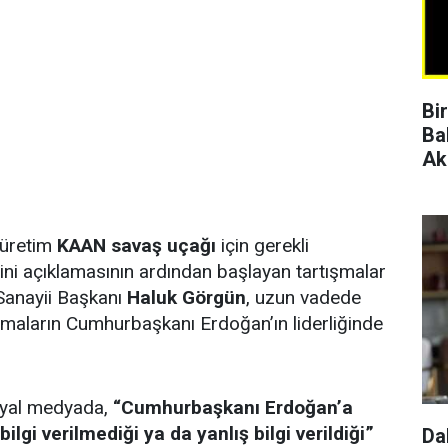
Bi
Ba
Ak
i üretim
KAAN savaş uçağı
için gerekli
ni açıklamasının ardından başlayan tartışmalar
anayii Başkanı
Haluk Görgün
, uzun vadede
şmaların Cumhurbaşkanı Erdoğan’ın liderliğinde
yal medyada,
“Cumhurbaşkanı Erdoğan’a
ilgi verilmediği ya da yanlış bilgi verildiği”
Da