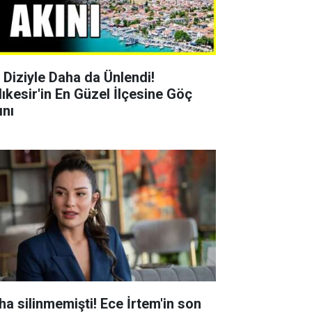
r Diziyle Daha da Ünlendi!
lıkesir'in En Güzel İlçesine Göç
ını
ha silinmemişti! Ece İrtem'in son