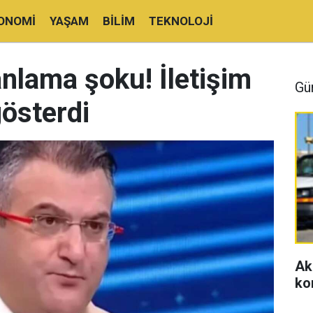
ONOMI
YAŞAM
BILIM
TEKNOLOJI
nlama şoku! İletişim
Gü
gösterdi
Ak
ko