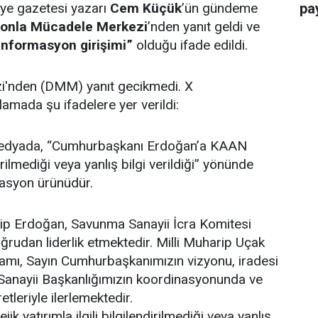
iye gazetesi yazarı
Cem Küçük
’ün gündeme
pay
onla Mücadele Merkezi
’nden yanıt geldi ve
enformasyon girişimi”
olduğu ifade edildi.
'nden (DMM) yanıt gecikmedi. X
amada şu ifadelere yer verildi:
 medyada, “Cumhurbaşkanı Erdoğan’a KAAN
rilmediği veya yanlış bilgi verildiği” yönünde
asyon ürünüdür.
p Erdoğan, Savunma Sanayii İcra Komitesi
oğrudan liderlik etmektedir. Milli Muharip Uçak
amı, Sayın Cumhurbaşkanımızın vizyonu, iradesi
Sanayii Başkanlığımızın koordinasyonunda ve
leriyle ilerlemektedir.
k yatırımla ilgili bilgilendirilmediği veya yanlış