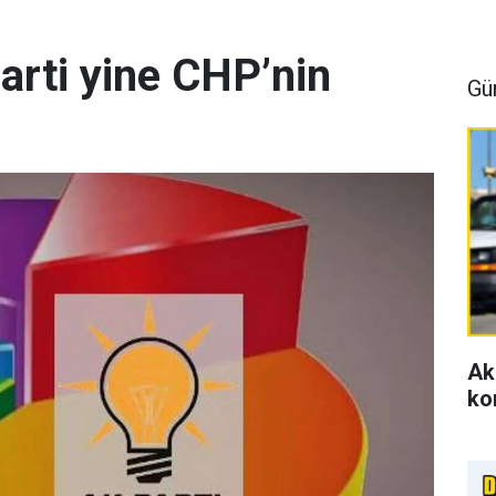
arti yine CHP’nin
Gü
Ak
ko