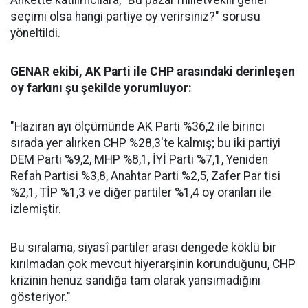
Ankette katılımcılara, "Bu pazar milletvekili genel
seçimi olsa hangi partiye oy verirsiniz?" sorusu
yöneltildi.
GENAR ekibi, AK Parti ile CHP arasındaki derinleşen
oy farkını şu şekilde yorumluyor:
"Haziran ayı ölçümünde AK Parti %36,2 ile birinci
sırada yer alırken CHP %28,3'te kalmış; bu iki partiyi
DEM Parti %9,2, MHP %8,1, İYİ Parti %7,1, Yeniden
Refah Partisi %3,8, Anahtar Parti %2,5, Zafer Par tisi
%2,1, TİP %1,3 ve diğer partiler %1,4 oy oranları ile
izlemiştir.
Bu sıralama, siyasî partiler arası dengede köklü bir
kırılmadan çok mevcut hiyerarşinin korunduğunu, CHP
krizinin henüz sandığa tam olarak yansımadığını
gösteriyor."