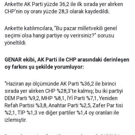
Ankette AK Parti yüzde 36,2 ile ilk sırada yer alırken
CHP'nin oy oranı yüzde 28,3 olarak kaydedildi.
Ankette katılımcılara, "Bu pazar milletvekili genel
seçimi olsa hangi partiye oy verirsiniz?" sorusu
yöneltildi.
GENAR ekibi, AK Parti ile CHP arasındaki derinleşen
oy farkını şu şekilde yorumluyor:
"Haziran ayı ölçümünde AK Parti %36,2 ile birinci
sırada yer alırken CHP %28,3'te kalmış; bu iki partiyi
DEM Parti %9,2, MHP %8,1, İYİ Parti %7,1, Yeniden
Refah Partisi %3,8, Anahtar Parti %2,5, Zafer Par tisi
%2,1, TİP %1,3 ve diğer partiler %1,4 oy oranları ile
izlemiştir.