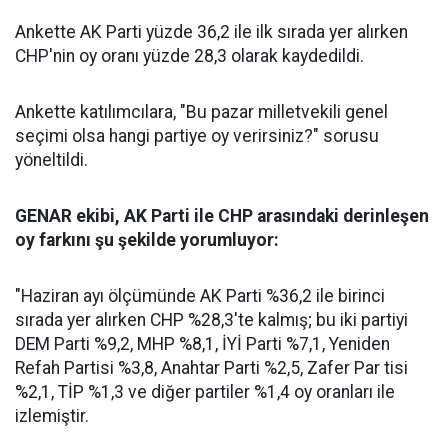
Ankette AK Parti yüzde 36,2 ile ilk sırada yer alırken
CHP'nin oy oranı yüzde 28,3 olarak kaydedildi.
Ankette katılımcılara, "Bu pazar milletvekili genel
seçimi olsa hangi partiye oy verirsiniz?" sorusu
yöneltildi.
GENAR ekibi, AK Parti ile CHP arasındaki derinleşen
oy farkını şu şekilde yorumluyor:
"Haziran ayı ölçümünde AK Parti %36,2 ile birinci
sırada yer alırken CHP %28,3'te kalmış; bu iki partiyi
DEM Parti %9,2, MHP %8,1, İYİ Parti %7,1, Yeniden
Refah Partisi %3,8, Anahtar Parti %2,5, Zafer Par tisi
%2,1, TİP %1,3 ve diğer partiler %1,4 oy oranları ile
izlemiştir.