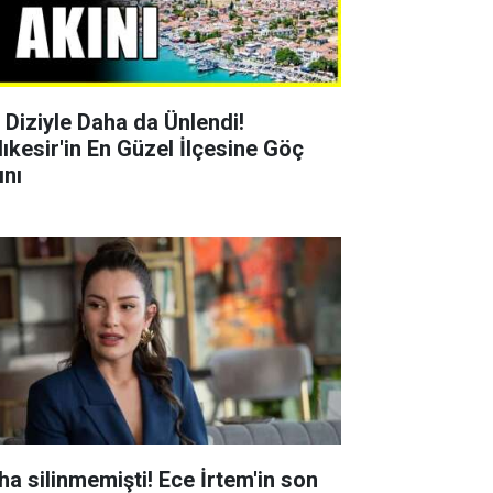
r Diziyle Daha da Ünlendi!
lıkesir'in En Güzel İlçesine Göç
ını
ha silinmemişti! Ece İrtem'in son