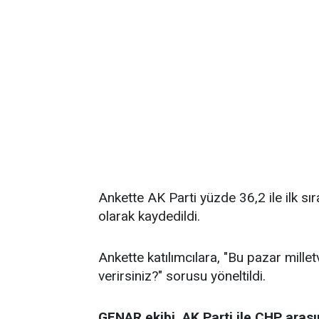
Ankette AK Parti yüzde 36,2 ile ilk sı
olarak kaydedildi.
Ankette katılımcılara, "Bu pazar millet
verirsiniz?" sorusu yöneltildi.
GENAR ekibi, AK Parti ile CHP arası