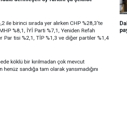
 ile birinci sırada yer alırken CHP %28,3'te
Da
pay
, MHP %8,1, İYİ Parti %7,1, Yeniden Refah
r Par tisi %2,1, TİP %1,3 ve diğer partiler %1,4
ngede köklü bir kırılmadan çok mevcut
in henüz sandığa tam olarak yansımadığını