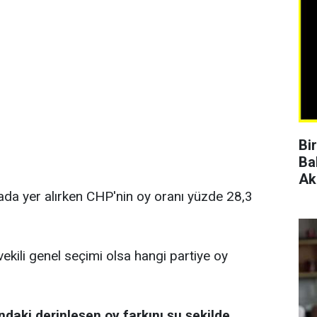
Bi
Ba
Ak
rada yer alırken CHP'nin oy oranı yüzde 28,3
vekili genel seçimi olsa hangi partiye oy
ndaki derinleşen oy farkını şu şekilde