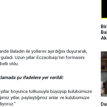
Bi
Ba
Ak
de Baladın ile yollarını ayırdığını duyurarak,
guladı. Uzun yıllar Eczacıbaşı'nın formasını
elli oldu.
amada şu ifadelere yer verildi:
, yıllar boyunca tutkusuyla büyüyüp kulübümüze
imiz yıllar, paylaştığımız anlar ve kulübümüze
iyoruz.''
Da