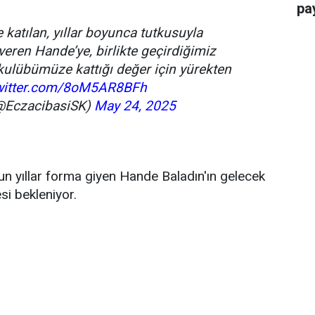
pay
katılan, yıllar boyunca tutkusuyla
en Hande’ye, birlikte geçirdiğimiz
e kulübümüze kattığı değer için yürekten
twitter.com/8oM5AR8BFh
(@EczacibasiSK)
May 24, 2025
un yıllar forma giyen Hande Baladın'ın gelecek
i bekleniyor.