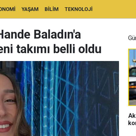
ONOMI
YAŞAM
BILIM
TEKNOLOJI
Hande Baladın'a
Gü
ni takımı belli oldu
Ak
ko