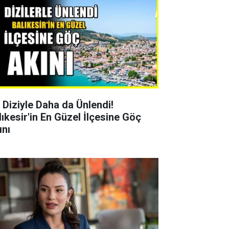
r Diziyle Daha da Ünlendi!
lıkesir'in En Güzel İlçesine Göç
ını