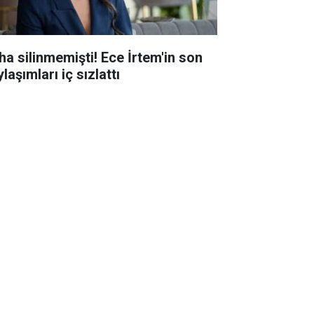
ha silinmemişti! Ece İrtem'in son
laşımları iç sızlattı