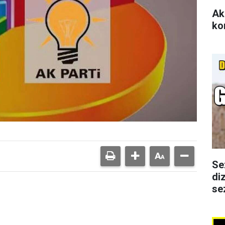
Ak
ko
Se
di
se