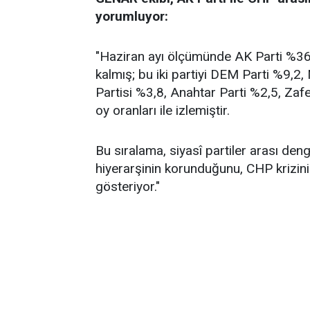
yorumluyor:
"Haziran ayı ölçümünde AK Parti %36,2
kalmış; bu iki partiyi DEM Parti %9,2
Partisi %3,8, Anahtar Parti %2,5, Zafe
oy oranları ile izlemiştir.
Bu sıralama, siyasî partiler arası de
hiyerarşinin korunduğunu, CHP krizin
gösteriyor."