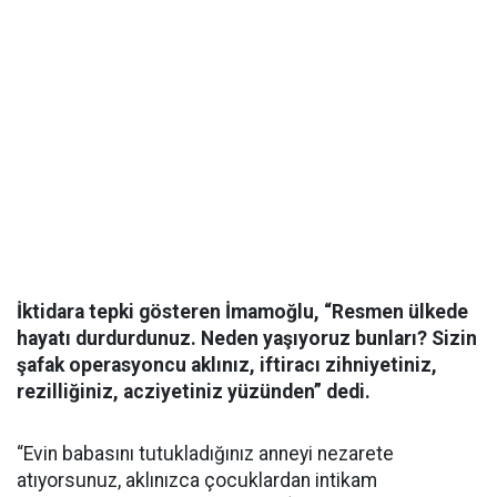
İktidara tepki gösteren İmamoğlu, “Resmen ülkede
hayatı durdurdunuz. Neden yaşıyoruz bunları? Sizin
şafak operasyoncu aklınız, iftiracı zihniyetiniz,
rezilliğiniz, acziyetiniz yüzünden” dedi.
“Evin babasını tutukladığınız anneyi nezarete
atıyorsunuz, aklınızca çocuklardan intikam