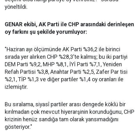
yöneltildi.
GENAR ekibi, AK Parti ile CHP arasındaki derinleşen
oy farkını şu şekilde yorumluyor:
"Haziran ayı ölçümünde AK Parti %36,2 ile birinci
sırada yer alırken CHP %28,3'te kalmış; bu iki partiyi
DEM Parti %9,2, MHP %8,1, İYİ Parti %7,1, Yeniden
Refah Partisi %3,8, Anahtar Parti %2,5, Zafer Par tisi
%2,1, TİP %1,3 ve diğer partiler %1,4 oy oranları ile
izlemiştir.
Bu sıralama, siyasî partiler arası dengede köklü bir
kırılmadan çok mevcut hiyerarşinin korunduğunu, CHP
krizinin henüz sandığa tam olarak yansımadığını
gösteriyor."