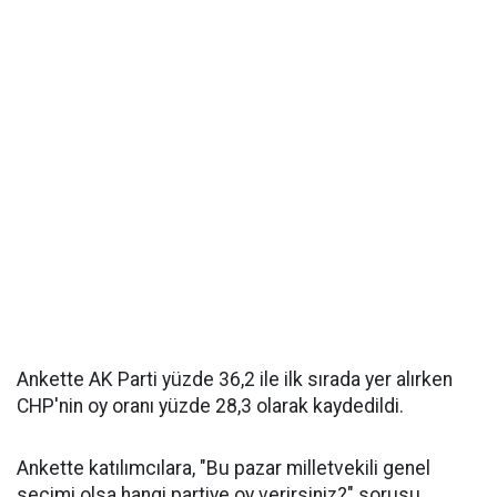
Ankette AK Parti yüzde 36,2 ile ilk sırada yer alırken
CHP'nin oy oranı yüzde 28,3 olarak kaydedildi.
Ankette katılımcılara, "Bu pazar milletvekili genel
seçimi olsa hangi partiye oy verirsiniz?" sorusu