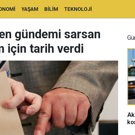
ONOMI
YAŞAM
BILIM
TEKNOLOJI
lden gündemi sarsan
Gü
 için tarih verdi
Ak
ko