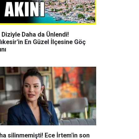
r Diziyle Daha da Ünlendi!
lıkesir'in En Güzel İlçesine Göç
ını
ha silinmemişti! Ece İrtem'in son