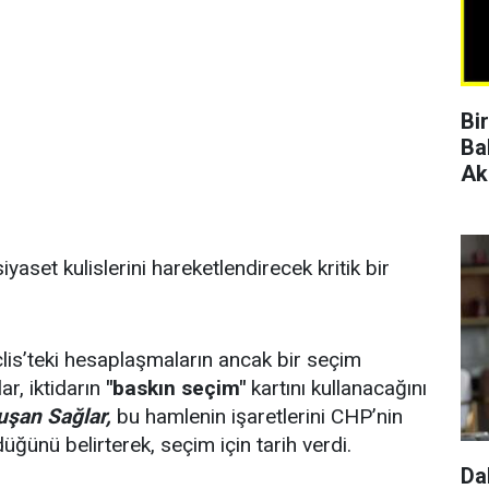
Bi
Ba
Ak
iyaset kulislerini hareketlendirecek kritik bir
lis’teki hesaplaşmaların ancak bir seçim
r, iktidarın
"baskın seçim"
kartını kullanacağını
uşan Sağlar,
bu hamlenin işaretlerini CHP’nin
üğünü belirterek, seçim için tarih verdi.
Da