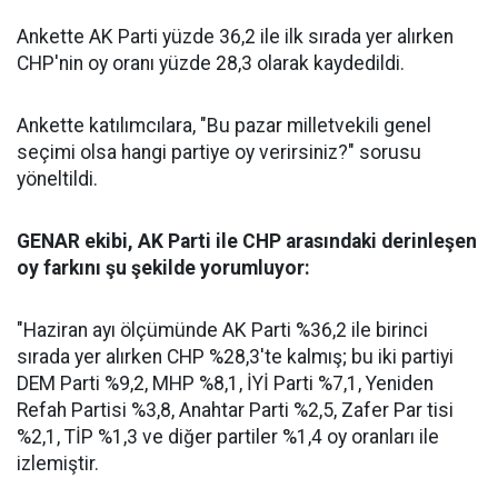
Ankette AK Parti yüzde 36,2 ile ilk sırada yer alırken
CHP'nin oy oranı yüzde 28,3 olarak kaydedildi.
Ankette katılımcılara, "Bu pazar milletvekili genel
seçimi olsa hangi partiye oy verirsiniz?" sorusu
yöneltildi.
GENAR ekibi, AK Parti ile CHP arasındaki derinleşen
oy farkını şu şekilde yorumluyor:
"Haziran ayı ölçümünde AK Parti %36,2 ile birinci
sırada yer alırken CHP %28,3'te kalmış; bu iki partiyi
DEM Parti %9,2, MHP %8,1, İYİ Parti %7,1, Yeniden
Refah Partisi %3,8, Anahtar Parti %2,5, Zafer Par tisi
%2,1, TİP %1,3 ve diğer partiler %1,4 oy oranları ile
izlemiştir.