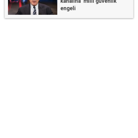
kanalına ''milli güvenlik''
engeli