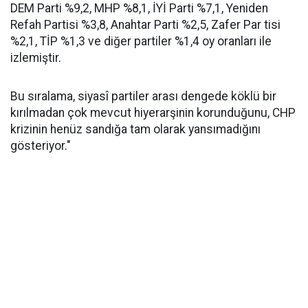
DEM Parti %9,2, MHP %8,1, İYİ Parti %7,1, Yeniden
Refah Partisi %3,8, Anahtar Parti %2,5, Zafer Par tisi
%2,1, TİP %1,3 ve diğer partiler %1,4 oy oranları ile
izlemiştir.
Bu sıralama, siyasî partiler arası dengede köklü bir
kırılmadan çok mevcut hiyerarşinin korunduğunu, CHP
krizinin henüz sandığa tam olarak yansımadığını
gösteriyor."