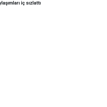
laşımları iç sızlattı