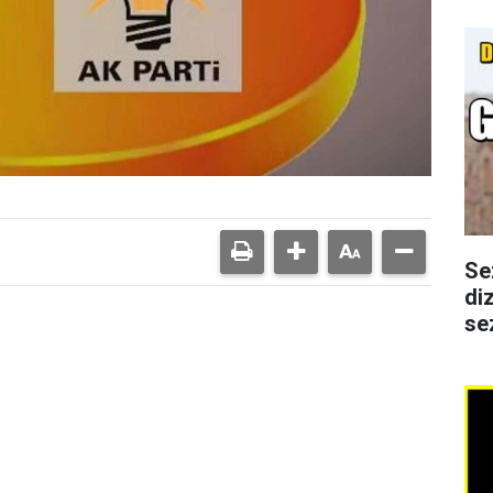
Se
di
se