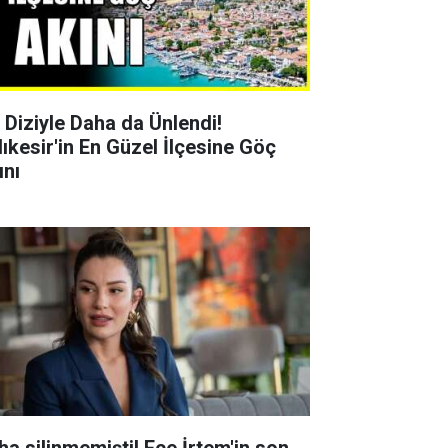
r Diziyle Daha da Ünlendi!
lıkesir'in En Güzel İlçesine Göç
ını
ha silinmemişti! Ece İrtem'in son