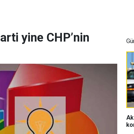
arti yine CHP’nin
Gü
Ak
ko