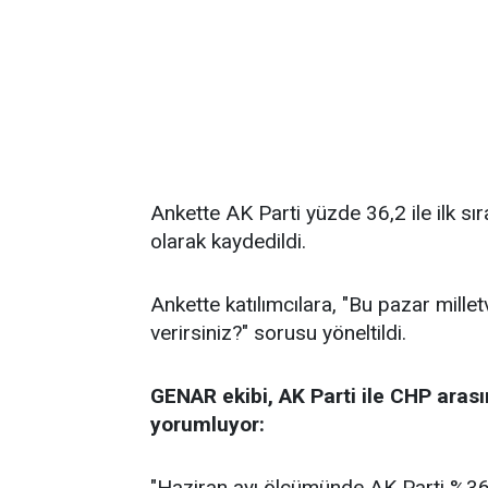
Ankette AK Parti yüzde 36,2 ile ilk sı
olarak kaydedildi.
Ankette katılımcılara, "Bu pazar millet
verirsiniz?" sorusu yöneltildi.
GENAR ekibi, AK Parti ile CHP arası
yorumluyor:
"Haziran ayı ölçümünde AK Parti %36,2