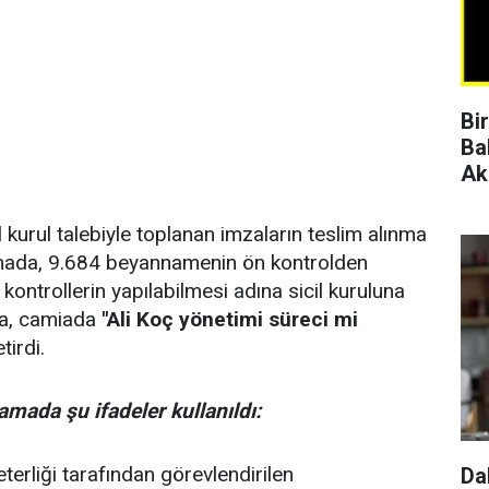
Bi
Ba
Ak
urul talebiyle toplanan imzaların teslim alınma
lamada, 9.684 beyannamenin ön kontrolden
 kontrollerin yapılabilmesi adına sicil kuruluna
ama, camiada
"Ali Koç yönetimi süreci mi
irdi.
lamada şu ifadeler kullanıldı:
erliği tarafından görevlendirilen
Da