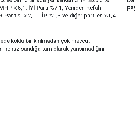
pay
, MHP %8,1, İYİ Parti %7,1, Yeniden Refah
r Par tisi %2,1, TİP %1,3 ve diğer partiler %1,4
ngede köklü bir kırılmadan çok mevcut
in henüz sandığa tam olarak yansımadığını