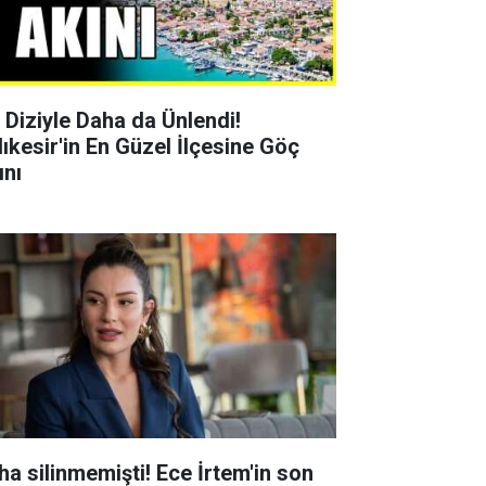
r Diziyle Daha da Ünlendi!
lıkesir'in En Güzel İlçesine Göç
ını
ha silinmemişti! Ece İrtem'in son