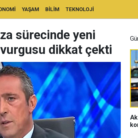
ONOMI
YAŞAM
BILIM
TEKNOLOJI
za sürecinde yeni
Gü
' vurgusu dikkat çekti
Ak
ko