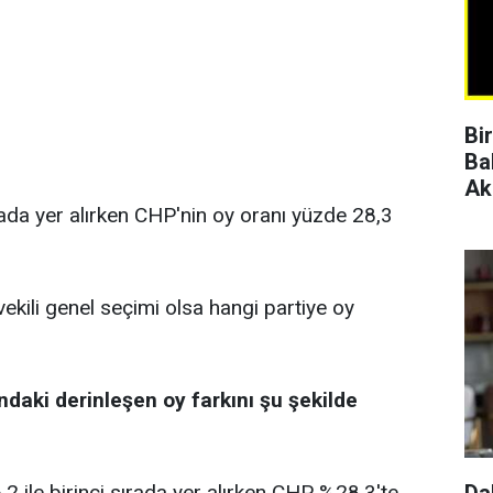
Bi
Ba
Ak
rada yer alırken CHP'nin oy oranı yüzde 28,3
vekili genel seçimi olsa hangi partiye oy
ndaki derinleşen oy farkını şu şekilde
 ile birinci sırada yer alırken CHP %28,3'te
Da