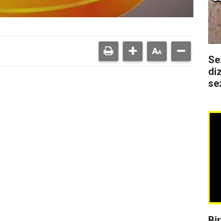
Se
di
se
Bi