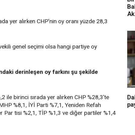
Ba
Ak
rada yer alırken CHP'nin oy oranı yüzde 28,3
vekili genel seçimi olsa hangi partiye oy
ndaki derinleşen oy farkını şu şekilde
 ile birinci sırada yer alırken CHP %28,3'te
Da
pay
, MHP %8,1, İYİ Parti %7,1, Yeniden Refah
r Par tisi %2,1, TİP %1,3 ve diğer partiler %1,4