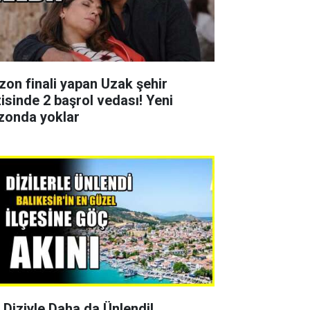
zon finali yapan Uzak şehir
zisinde 2 başrol vedası! Yeni
zonda yoklar
r Diziyle Daha da Ünlendi!