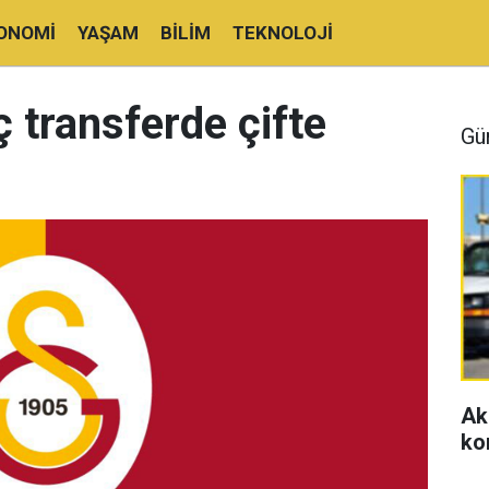
ONOMI
YAŞAM
BILIM
TEKNOLOJI
ç transferde çifte
Gü
Ak
ko