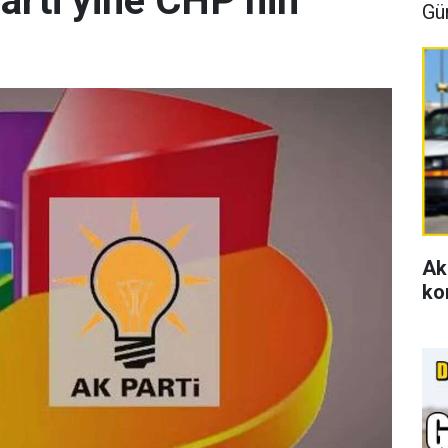
arti yine CHP’nin
Gü
Ak
ko