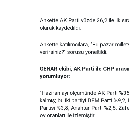
Ankette AK Parti yüzde 36,2 ile ilk sı
olarak kaydedildi.
Ankette katılımcılara, "Bu pazar millet
verirsiniz?" sorusu yöneltildi.
GENAR ekibi, AK Parti ile CHP arası
yorumluyor:
"Haziran ayı ölçümünde AK Parti %36,2
kalmış; bu iki partiyi DEM Parti %9,2
Partisi %3,8, Anahtar Parti %2,5, Zafe
oy oranları ile izlemiştir.