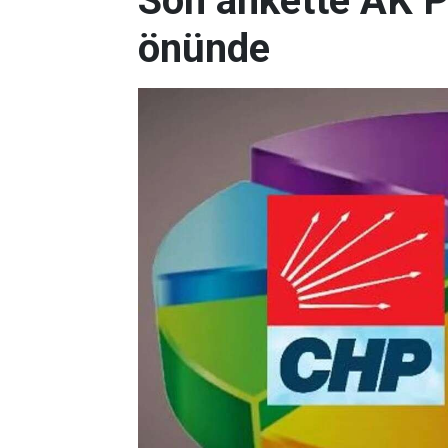
Son ankette AK P
önünde