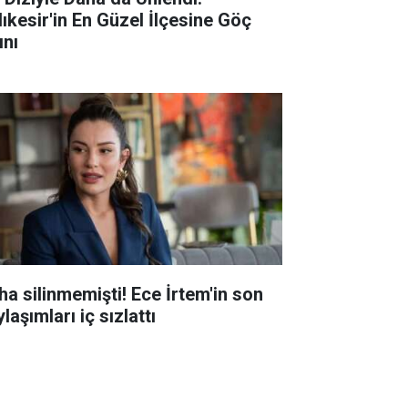
lıkesir'in En Güzel İlçesine Göç
ını
ha silinmemişti! Ece İrtem'in son
laşımları iç sızlattı