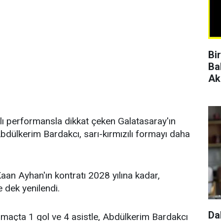
Bi
Ba
Ak
lı performansla dikkat çeken Galatasaray'ın
ülkerim Bardakcı, sarı-kırmızılı formayı daha
aan Ayhan'ın kontratı 2028 yılına kadar,
 dek yenilendi.
Da
açta 1 gol ve 4 asistle, Abdülkerim Bardakcı