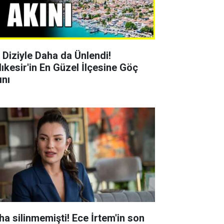
r Diziyle Daha da Ünlendi!
lıkesir'in En Güzel İlçesine Göç
ını
ha silinmemişti! Ece İrtem'in son