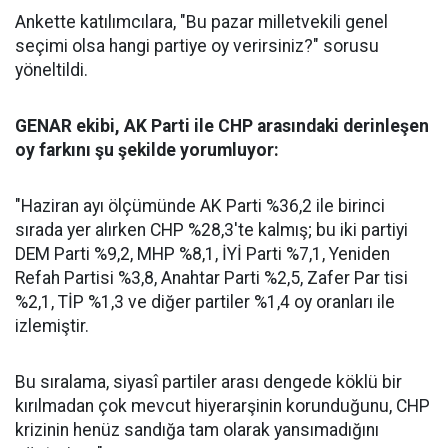
Ankette katılımcılara, "Bu pazar milletvekili genel
seçimi olsa hangi partiye oy verirsiniz?" sorusu
yöneltildi.
GENAR ekibi, AK Parti ile CHP arasındaki derinleşen
oy farkını şu şekilde yorumluyor:
"Haziran ayı ölçümünde AK Parti %36,2 ile birinci
sırada yer alırken CHP %28,3'te kalmış; bu iki partiyi
DEM Parti %9,2, MHP %8,1, İYİ Parti %7,1, Yeniden
Refah Partisi %3,8, Anahtar Parti %2,5, Zafer Par tisi
%2,1, TİP %1,3 ve diğer partiler %1,4 oy oranları ile
izlemiştir.
Bu sıralama, siyasî partiler arası dengede köklü bir
kırılmadan çok mevcut hiyerarşinin korunduğunu, CHP
krizinin henüz sandığa tam olarak yansımadığını