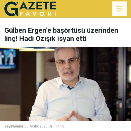
Gülben Ergen’e başörtüsü üzerinden
linç! Hadi Özışık isyan etti
Yayınlanma:
30 Aralık 2025 Salı 17:18