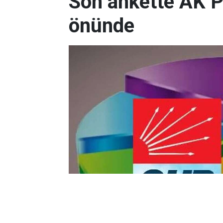
Son ankette AK P
önünde