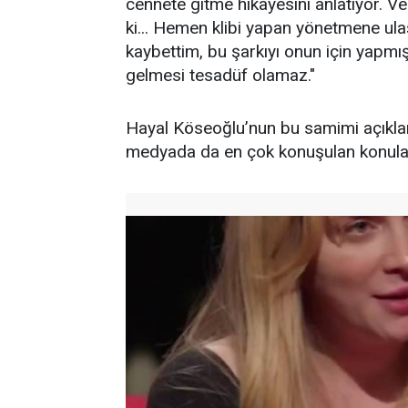
cennete gitme hikayesini anlatıyor. 
ki... Hemen klibi yapan yönetmene u
kaybettim, bu şarkıyı onun için yapmı
gelmesi tesadüf olamaz."
Hayal Köseoğlu’nun bu samimi açıklam
medyada da en çok konuşulan konular 