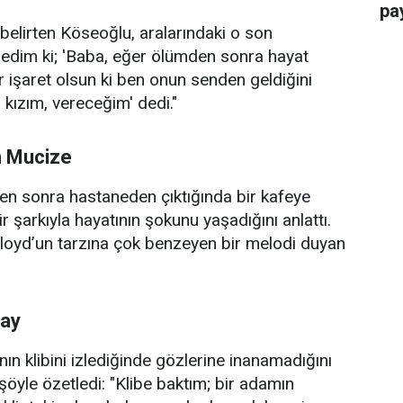
pay
belirten Köseoğlu, aralarındaki o son
dedim ki; 'Baba, eğer ölümden sonra hayat
r işaret olsun ki ben onun senden geldiğini
ızım, vereceğim' dedi."
n Mucize
men sonra hastaneden çıktığında bir kafeye
 şarkıyla hayatının şokunu yaşadığını anlattı.
Floyd’un tarzına çok benzeyen bir melodi duyan
tay
ın klibini izlediğinde gözlerine inanamadığını
şöyle özetledi: "Klibe baktım; bir adamın