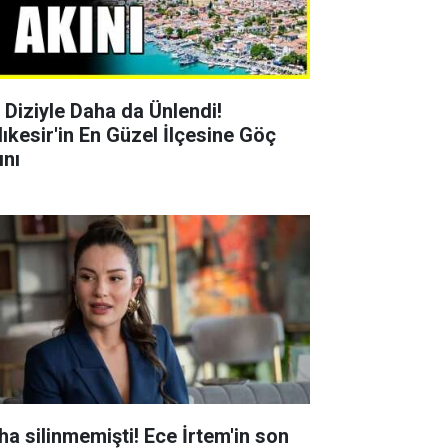
r Diziyle Daha da Ünlendi!
lıkesir'in En Güzel İlçesine Göç
ını
ha silinmemişti! Ece İrtem'in son