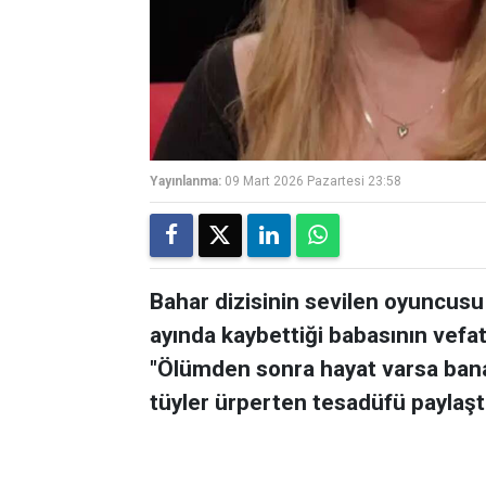
Yayınlanma:
09 Mart 2026 Pazartesi 23:58
Bahar dizisinin sevilen oyuncus
ayında kaybettiği babasının vefat
"Ölümden sonra hayat varsa bana 
tüyler ürperten tesadüfü paylaştı