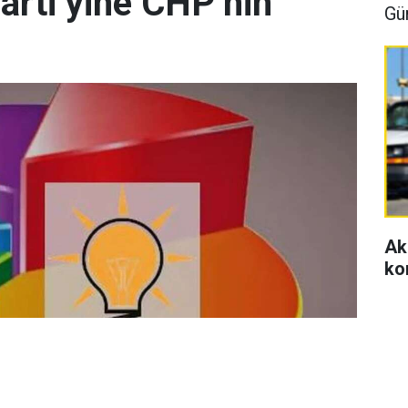
arti yine CHP’nin
Gü
Ak
ko