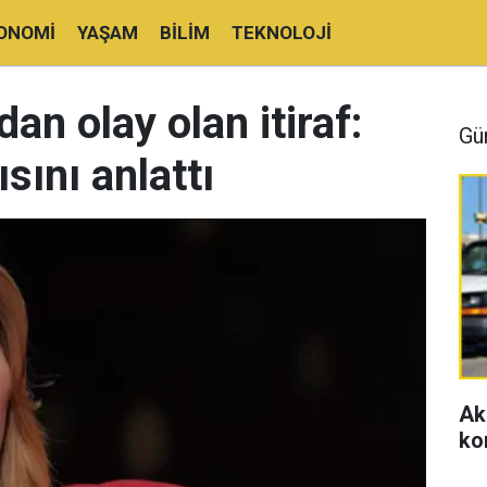
ONOMI
YAŞAM
BILIM
TEKNOLOJI
an olay olan itiraf:
Gü
ısını anlattı
Ak
ko