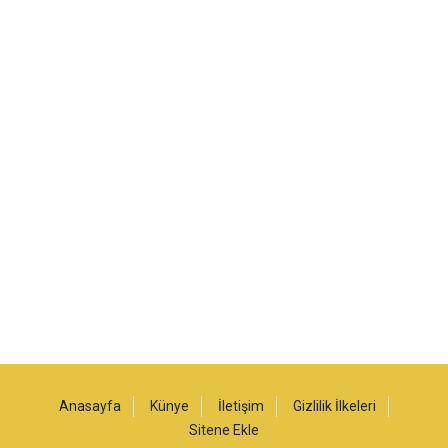
Anasayfa
Künye
İletişim
Gizlilik İlkeleri
Sitene Ekle