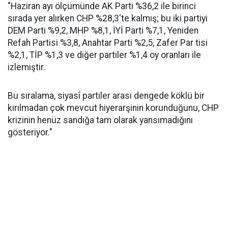
"Haziran ayı ölçümünde AK Parti %36,2 ile birinci
sırada yer alırken CHP %28,3'te kalmış; bu iki partiyi
DEM Parti %9,2, MHP %8,1, İYİ Parti %7,1, Yeniden
Refah Partisi %3,8, Anahtar Parti %2,5, Zafer Par tisi
%2,1, TİP %1,3 ve diğer partiler %1,4 oy oranları ile
izlemiştir.
Bu sıralama, siyasî partiler arası dengede köklü bir
kırılmadan çok mevcut hiyerarşinin korunduğunu, CHP
krizinin henüz sandığa tam olarak yansımadığını
gösteriyor."