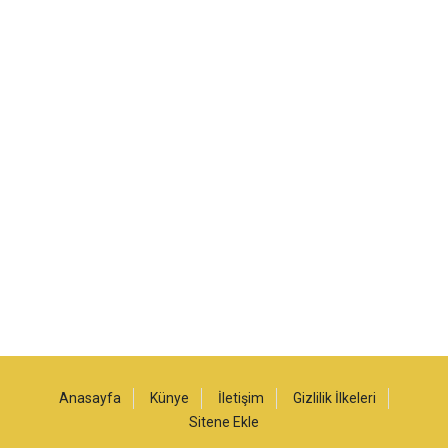
Anasayfa
Künye
İletişim
Gizlilik İlkeleri
Sitene Ekle