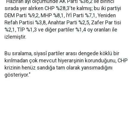
"Haziran ayı ölçümünde AK Parti %36,2 ile birinci
sırada yer alırken CHP %28,3'te kalmış; bu iki partiyi
DEM Parti %9,2, MHP %8,1, İYİ Parti %7,1, Yeniden
Refah Partisi %3,8, Anahtar Parti %2,5, Zafer Par tisi
%2,1, TİP %1,3 ve diğer partiler %1,4 oy oranları ile
izlemiştir.
Bu sıralama, siyasî partiler arası dengede köklü bir
kırılmadan çok mevcut hiyerarşinin korunduğunu, CHP
krizinin henüz sandığa tam olarak yansımadığını
gösteriyor."