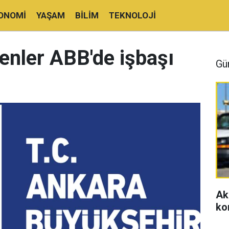
ONOMI
YAŞAM
BILIM
TEKNOLOJI
enler ABB'de işbaşı
Gü
Ak
ko