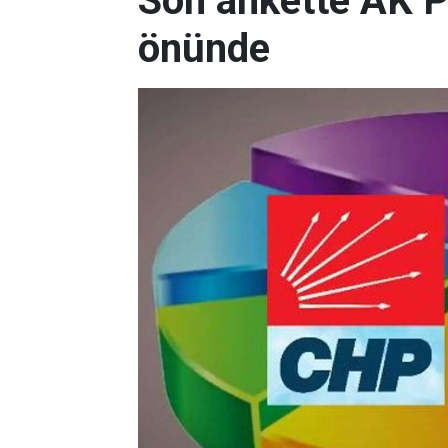
Son ankette AK P
önünde