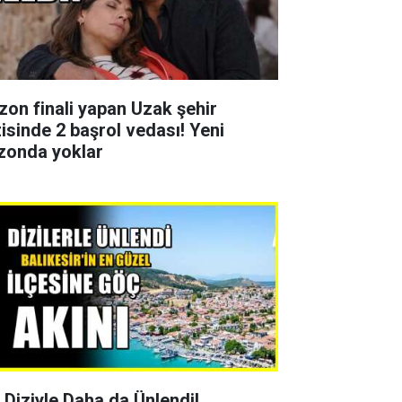
zon finali yapan Uzak şehir
zisinde 2 başrol vedası! Yeni
zonda yoklar
r Diziyle Daha da Ünlendi!