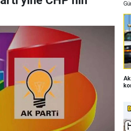
arti yine CHP’nin
Gü
Ak
ko