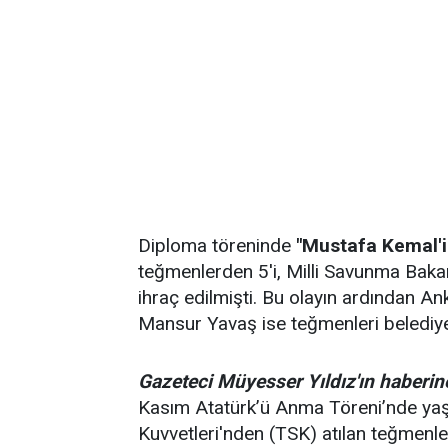
Diploma töreninde
"Mustafa Kemal'in
teğmenlerden 5'i, Milli Savunma Bakan
ihraç edilmişti. Bu olayın ardından A
Mansur Yavaş ise teğmenleri belediyed
Gazeteci Müyesser Yıldız'ın haberin
Kasım Atatürk’ü Anma Töreni’nde yaşa
Kuvvetleri'nden (TSK) atılan teğmenl