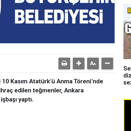
Se
di
i 10 Kasım Atatürk’ü Anma Töreni’nde
se
ihraç edilen teğmenler, Ankara
işbaşı yaptı.