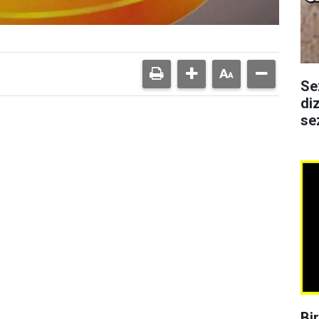
Se
di
se
Bi