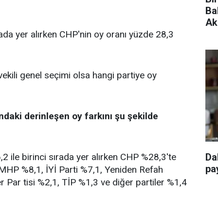
Ba
Ak
rada yer alırken CHP'nin oy oranı yüzde 28,3
vekili genel seçimi olsa hangi partiye oy
ndaki derinleşen oy farkını şu şekilde
 ile birinci sırada yer alırken CHP %28,3'te
Da
pay
, MHP %8,1, İYİ Parti %7,1, Yeniden Refah
r Par tisi %2,1, TİP %1,3 ve diğer partiler %1,4