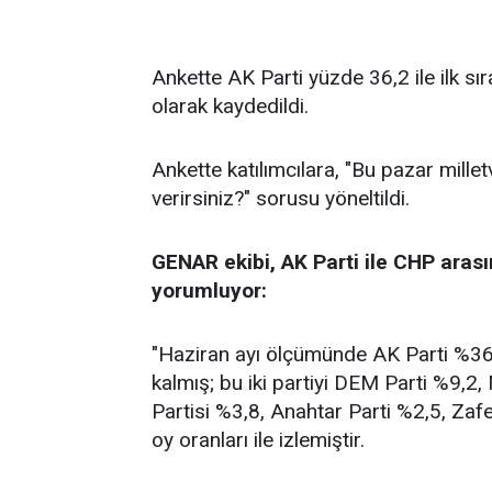
Ankette AK Parti yüzde 36,2 ile ilk sı
olarak kaydedildi.
Ankette katılımcılara, "Bu pazar millet
verirsiniz?" sorusu yöneltildi.
GENAR ekibi, AK Parti ile CHP arası
yorumluyor:
"Haziran ayı ölçümünde AK Parti %36,2
kalmış; bu iki partiyi DEM Parti %9,2
Partisi %3,8, Anahtar Parti %2,5, Zafe
oy oranları ile izlemiştir.