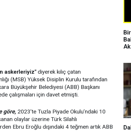
Bi
Ba
Ak
 askerleriyiz"
diyerek kılıç çatan
lığı (MSB) Yüksek Disiplin Kurulu tarafından
nkara Büyükşehir Belediyesi (ABB) Başkanı
e çalışmaları için davet etmişti.
e göre,
2023’te Tuzla Piyade Okulu’ndaki 10
nan olaylar üzerine Türk Silahlı
erden Ebru Eroğlu dışındaki 4 teğmen artık ABB
Da