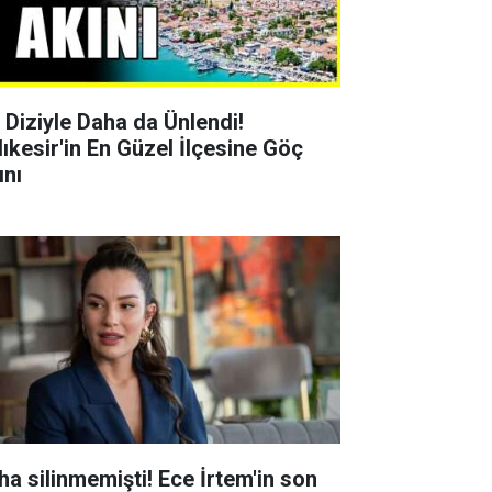
r Diziyle Daha da Ünlendi!
lıkesir'in En Güzel İlçesine Göç
ını
ha silinmemişti! Ece İrtem'in son