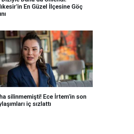
lıkesir'in En Güzel İlçesine Göç
ını
ha silinmemişti! Ece İrtem'in son
laşımları iç sızlattı