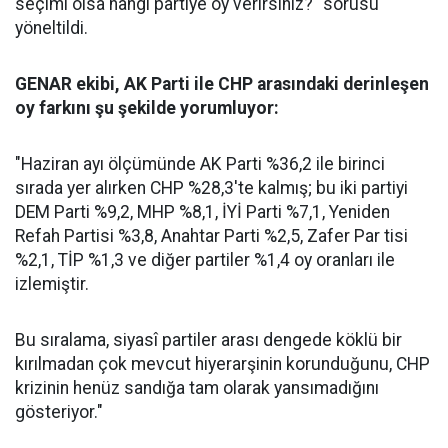
seçimi olsa hangi partiye oy verirsiniz?" sorusu
yöneltildi.
GENAR ekibi, AK Parti ile CHP arasındaki derinleşen
oy farkını şu şekilde yorumluyor:
"Haziran ayı ölçümünde AK Parti %36,2 ile birinci
sırada yer alırken CHP %28,3'te kalmış; bu iki partiyi
DEM Parti %9,2, MHP %8,1, İYİ Parti %7,1, Yeniden
Refah Partisi %3,8, Anahtar Parti %2,5, Zafer Par tisi
%2,1, TİP %1,3 ve diğer partiler %1,4 oy oranları ile
izlemiştir.
Bu sıralama, siyasî partiler arası dengede köklü bir
kırılmadan çok mevcut hiyerarşinin korunduğunu, CHP
krizinin henüz sandığa tam olarak yansımadığını
gösteriyor."