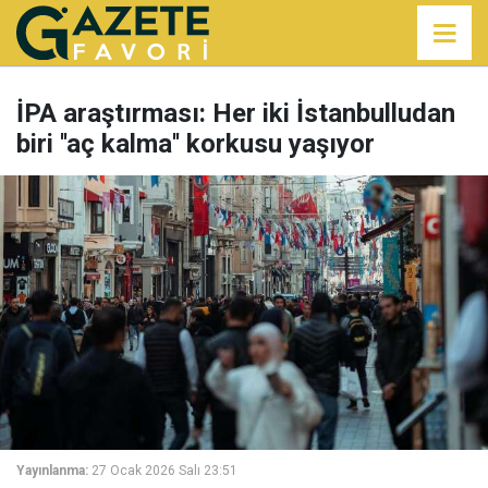
İPA araştırması: Her iki İstanbulludan
biri ''aç kalma'' korkusu yaşıyor
Yayınlanma:
27 Ocak 2026 Salı 23:51