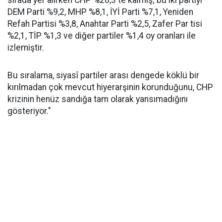
sırada yer alırken CHP %28,3'te kalmış; bu iki partiyi
DEM Parti %9,2, MHP %8,1, İYİ Parti %7,1, Yeniden
Refah Partisi %3,8, Anahtar Parti %2,5, Zafer Par tisi
%2,1, TİP %1,3 ve diğer partiler %1,4 oy oranları ile
izlemiştir.
Bu sıralama, siyasî partiler arası dengede köklü bir
kırılmadan çok mevcut hiyerarşinin korunduğunu, CHP
krizinin henüz sandığa tam olarak yansımadığını
gösteriyor."