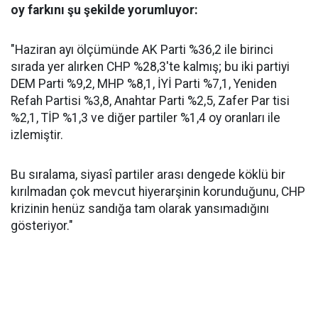
oy farkını şu şekilde yorumluyor:
"Haziran ayı ölçümünde AK Parti %36,2 ile birinci
sırada yer alırken CHP %28,3'te kalmış; bu iki partiyi
DEM Parti %9,2, MHP %8,1, İYİ Parti %7,1, Yeniden
Refah Partisi %3,8, Anahtar Parti %2,5, Zafer Par tisi
%2,1, TİP %1,3 ve diğer partiler %1,4 oy oranları ile
izlemiştir.
Bu sıralama, siyasî partiler arası dengede köklü bir
kırılmadan çok mevcut hiyerarşinin korunduğunu, CHP
krizinin henüz sandığa tam olarak yansımadığını
gösteriyor."