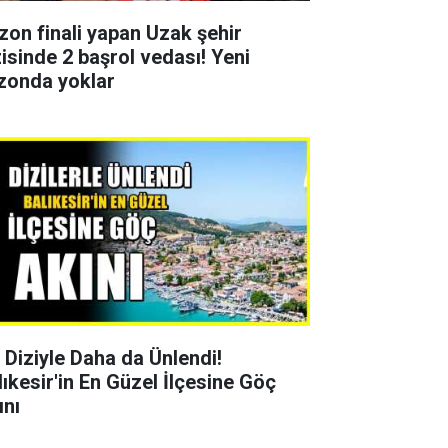
zon finali yapan Uzak şehir
zisinde 2 başrol vedası! Yeni
zonda yoklar
r Diziyle Daha da Ünlendi!
lıkesir'in En Güzel İlçesine Göç
ını