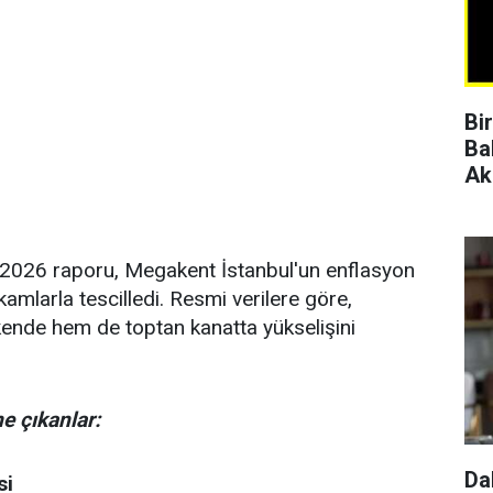
Bi
Ba
Ak
t 2026 raporu, Megakent İstanbul'un enflasyon
amlarla tescilledi. Resmi verilere göre,
ende hem de toptan kanatta yükselişini
e çıkanlar:
Da
si