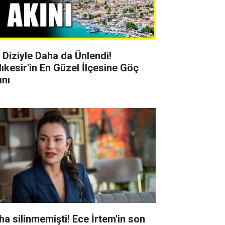
r Diziyle Daha da Ünlendi!
lıkesir'in En Güzel İlçesine Göç
ını
ha silinmemişti! Ece İrtem'in son