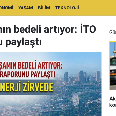
ONOMI
YAŞAM
BILIM
TEKNOLOJI
ın bedeli artıyor: İTO
Gü
 paylaştı
Ak
ko