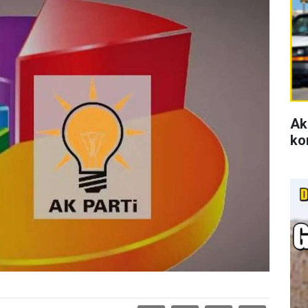
Ak
ko