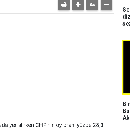
Se
di
se
Bi
Ba
Ak
rada yer alırken CHP'nin oy oranı yüzde 28,3