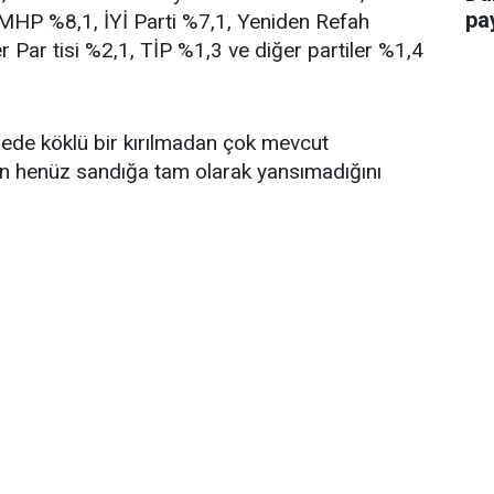
pay
, MHP %8,1, İYİ Parti %7,1, Yeniden Refah
r Par tisi %2,1, TİP %1,3 ve diğer partiler %1,4
ngede köklü bir kırılmadan çok mevcut
in henüz sandığa tam olarak yansımadığını