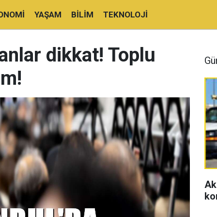
ONOMI
YAŞAM
BILIM
TEKNOLOJI
anlar dikkat! Toplu
Gü
am!
Ak
ko