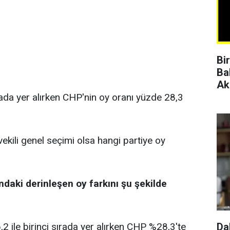
Bi
Ba
Ak
rada yer alırken CHP'nin oy oranı yüzde 28,3
vekili genel seçimi olsa hangi partiye oy
ndaki derinleşen oy farkını şu şekilde
 ile birinci sırada yer alırken CHP %28,3'te
Da