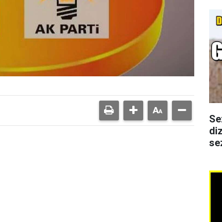
Se
di
se