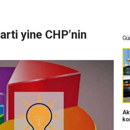
arti yine CHP’nin
Gü
Ak
ko