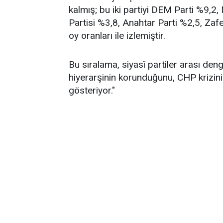
kalmış; bu iki partiyi DEM Parti %9,2
Partisi %3,8, Anahtar Parti %2,5, Zafe
oy oranları ile izlemiştir.
Bu sıralama, siyasî partiler arası de
hiyerarşinin korunduğunu, CHP krizin
gösteriyor."