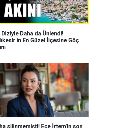
r Diziyle Daha da Ünlendi!
lıkesir'in En Güzel İlçesine Göç
ını
ha silinmemişti! Ece İrtem'in son