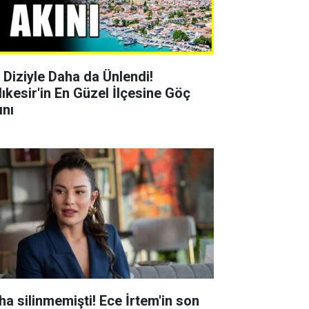
r Diziyle Daha da Ünlendi!
lıkesir'in En Güzel İlçesine Göç
ını
ha silinmemişti! Ece İrtem'in son