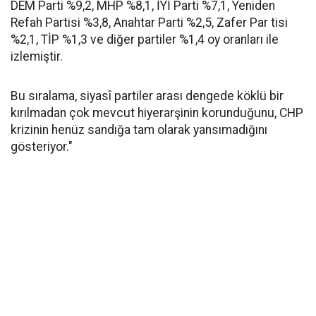
DEM Parti %9,2, MHP %8,1, İYİ Parti %7,1, Yeniden
Refah Partisi %3,8, Anahtar Parti %2,5, Zafer Par tisi
%2,1, TİP %1,3 ve diğer partiler %1,4 oy oranları ile
izlemiştir.
Bu sıralama, siyasî partiler arası dengede köklü bir
kırılmadan çok mevcut hiyerarşinin korunduğunu, CHP
krizinin henüz sandığa tam olarak yansımadığını
gösteriyor."