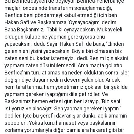
Bu Benfica'dayken de böyleydi. Benfica-Fenerbahçe
maçları öncesinde transferim sonuçlanmadığı,
Benfica beni göndermeyi kabul etmediği için ben
Hakan Safi ve Başkanımıza 'Oynayacağım' dedim.
Bana Başkanımız, 'Tabii ki oynayacaksın. Mukaveleli
olduğun kulübe ne yapman gerekiyorsa onu
yapacaksın.' dedi. Sayın Hakan Safi de bana, 'Elinden
gelenin en iyisini yapacaksın. Böyle biri olmasan biz
zaten seni bu kadar istemeyiz.' dedi. Benim için aksini
yapmam zaten düşünülemezdi. Ama maçta gol atıp
Benfica'nın turu atlamasına neden olduktan sonra işler
değişir diye düşünmedim desem yalan olur. Ancak
hem taraftarımız hem yönetimimiz çok asil bir şekilde
yapmam gerekeni yaptığımı dile getirdiler. Ve
Başkanımız hemen ertesi gün beni arayıp, 'Biz seni
istiyoruz ve alacağız. Sen yapman gerekeni yaptın.'
dediler. İşte bu şerefli davranışlar dünkü açıklamamın
sebepleri. Yoksa kuru hamaset veya başkalarının
zorlama yorumlarıyla diğer camialara hakaret gibi bir