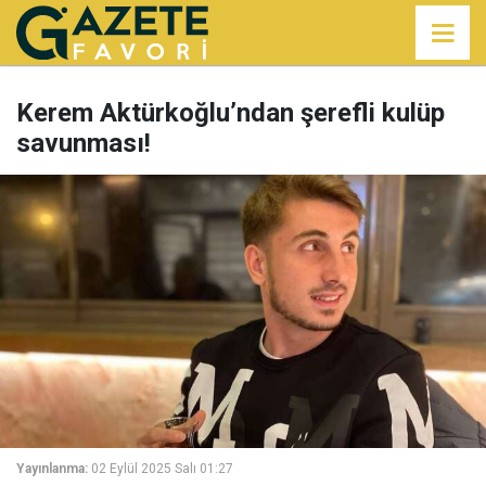
Kerem Aktürkoğlu’ndan şerefli kulüp
savunması!
Yayınlanma:
02 Eylül 2025 Salı 01:27