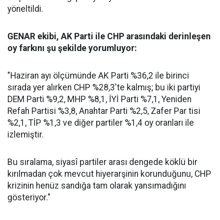
yöneltildi.
GENAR ekibi, AK Parti ile CHP arasındaki derinleşen
oy farkını şu şekilde yorumluyor:
"Haziran ayı ölçümünde AK Parti %36,2 ile birinci
sırada yer alırken CHP %28,3'te kalmış; bu iki partiyi
DEM Parti %9,2, MHP %8,1, İYİ Parti %7,1, Yeniden
Refah Partisi %3,8, Anahtar Parti %2,5, Zafer Par tisi
%2,1, TİP %1,3 ve diğer partiler %1,4 oy oranları ile
izlemiştir.
Bu sıralama, siyasî partiler arası dengede köklü bir
kırılmadan çok mevcut hiyerarşinin korunduğunu, CHP
krizinin henüz sandığa tam olarak yansımadığını
gösteriyor."