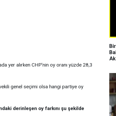
Bi
Ba
Ak
rada yer alırken CHP'nin oy oranı yüzde 28,3
vekili genel seçimi olsa hangi partiye oy
ndaki derinleşen oy farkını şu şekilde