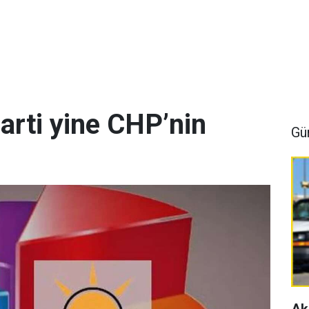
arti yine CHP’nin
Gü
Ak