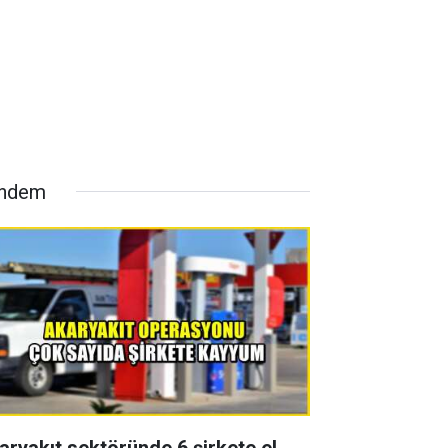
ndem
aryakıt sektöründe 6 şirkete el