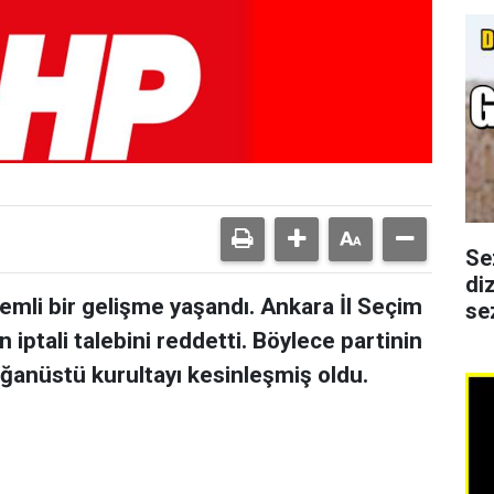
Se
di
emli bir gelişme yaşandı. Ankara İl Seçim
se
 iptali talebini reddetti. Böylece partinin
ağanüstü kurultayı kesinleşmiş oldu.