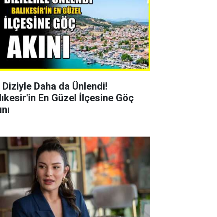
r Diziyle Daha da Ünlendi!
lıkesir'in En Güzel İlçesine Göç
ını