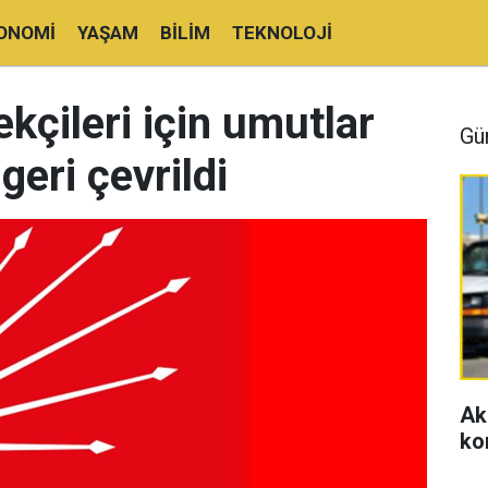
ONOMI
YAŞAM
BILIM
TEKNOLOJI
kçileri için umutlar
Gü
geri çevrildi
Ak
ko