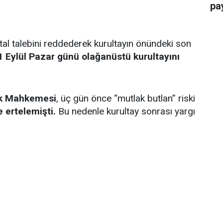
pay
ptal talebini reddederek kurultayın önündeki son
1 Eylül Pazar günü olağanüstü kurultayını
uk Mahkemesi
, üç gün önce “mutlak butlan” riski
 ertelemişti.
Bu nedenle kurultay sonrası yargı