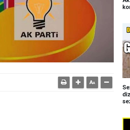
ko
Se
di
se