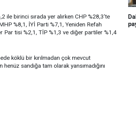
 ile birinci sırada yer alırken CHP %28,3'te
Da
pay
, MHP %8,1, İYİ Parti %7,1, Yeniden Refah
r Par tisi %2,1, TİP %1,3 ve diğer partiler %1,4
ngede köklü bir kırılmadan çok mevcut
in henüz sandığa tam olarak yansımadığını