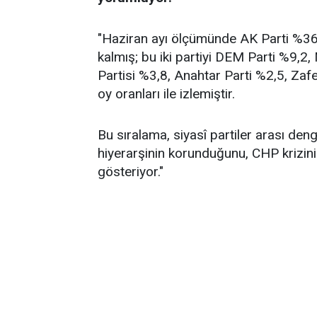
"Haziran ayı ölçümünde AK Parti %36,2
kalmış; bu iki partiyi DEM Parti %9,2
Partisi %3,8, Anahtar Parti %2,5, Zafe
oy oranları ile izlemiştir.
Bu sıralama, siyasî partiler arası de
hiyerarşinin korunduğunu, CHP krizin
gösteriyor."