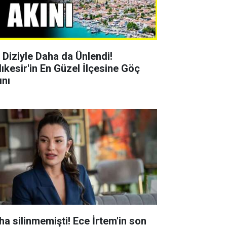
r Diziyle Daha da Ünlendi!
lıkesir'in En Güzel İlçesine Göç
ını
ha silinmemişti! Ece İrtem'in son