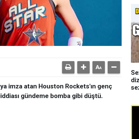
Se
di
arıya imza atan Houston Rockets'ın genç
se
s iddiası gündeme bomba gibi düştü.