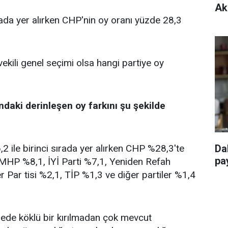
Ak
rada yer alırken CHP'nin oy oranı yüzde 28,3
vekili genel seçimi olsa hangi partiye oy
ndaki derinleşen oy farkını şu şekilde
 ile birinci sırada yer alırken CHP %28,3'te
Da
pay
, MHP %8,1, İYİ Parti %7,1, Yeniden Refah
r Par tisi %2,1, TİP %1,3 ve diğer partiler %1,4
ngede köklü bir kırılmadan çok mevcut