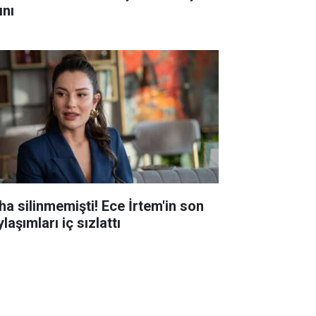
ını
ha silinmemişti! Ece İrtem'in son
laşımları iç sızlattı