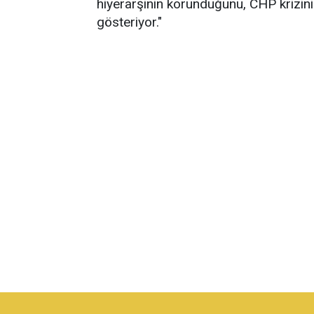
hiyerarşinin korunduğunu, CHP krizin
gösteriyor."