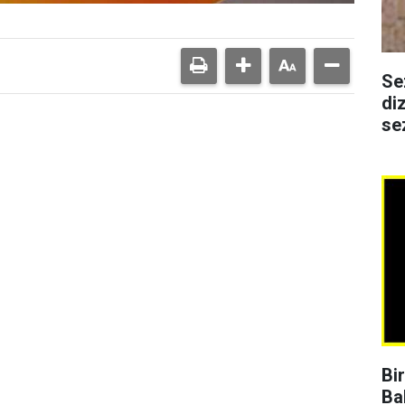
Se
di
se
Bi
Ba