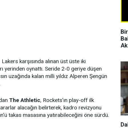
Bi
Ba
Ak
Lakers karşısında alınan üst üste iki
ı yerinden oynattı. Seride 2-0 geriye düşen
ın uzağında kalan milli yıldız Alperen Şengün
.
ndan
The Athletic
, Rockets’ın play-off ilk
ararlar alacağın belirterek, kadro revizyonu
n’ü takas masasına yatırabileceğini öne sürdü.
Da