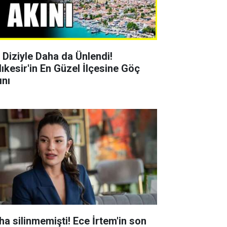
r Diziyle Daha da Ünlendi!
lıkesir'in En Güzel İlçesine Göç
ını
ha silinmemişti! Ece İrtem'in son