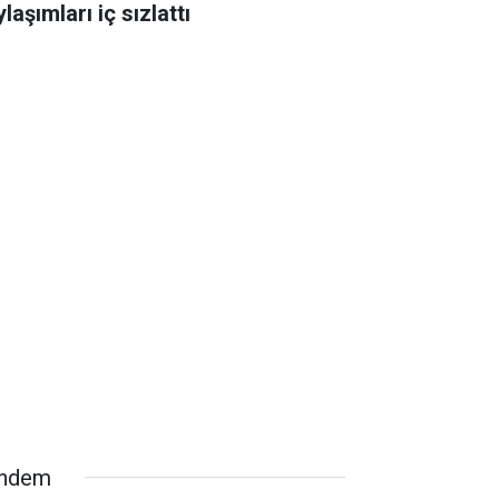
laşımları iç sızlattı
ndem