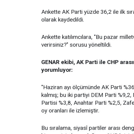
Ankette AK Parti yüzde 36,2 ile ilk sı
olarak kaydedildi.
Ankette katılımcılara, "Bu pazar millet
verirsiniz?" sorusu yöneltildi.
GENAR ekibi, AK Parti ile CHP arası
yorumluyor:
"Haziran ayı ölçümünde AK Parti %36,2
kalmış; bu iki partiyi DEM Parti %9,2
Partisi %3,8, Anahtar Parti %2,5, Zafe
oy oranları ile izlemiştir.
Bu sıralama, siyasî partiler arası de