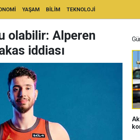
ONOMI
YAŞAM
BILIM
TEKNOLOJI
 olabilir: Alperen
Gü
akas iddiası
Ak
ko