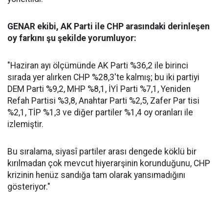
GENAR ekibi, AK Parti ile CHP arasındaki derinleşen
oy farkını şu şekilde yorumluyor:
"Haziran ayı ölçümünde AK Parti %36,2 ile birinci
sırada yer alırken CHP %28,3'te kalmış; bu iki partiyi
DEM Parti %9,2, MHP %8,1, İYİ Parti %7,1, Yeniden
Refah Partisi %3,8, Anahtar Parti %2,5, Zafer Par tisi
%2,1, TİP %1,3 ve diğer partiler %1,4 oy oranları ile
izlemiştir.
Bu sıralama, siyasî partiler arası dengede köklü bir
kırılmadan çok mevcut hiyerarşinin korunduğunu, CHP
krizinin henüz sandığa tam olarak yansımadığını
gösteriyor."