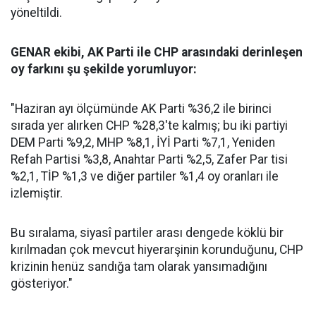
yöneltildi.
GENAR ekibi, AK Parti ile CHP arasındaki derinleşen
oy farkını şu şekilde yorumluyor:
"Haziran ayı ölçümünde AK Parti %36,2 ile birinci
sırada yer alırken CHP %28,3'te kalmış; bu iki partiyi
DEM Parti %9,2, MHP %8,1, İYİ Parti %7,1, Yeniden
Refah Partisi %3,8, Anahtar Parti %2,5, Zafer Par tisi
%2,1, TİP %1,3 ve diğer partiler %1,4 oy oranları ile
izlemiştir.
Bu sıralama, siyasî partiler arası dengede köklü bir
kırılmadan çok mevcut hiyerarşinin korunduğunu, CHP
krizinin henüz sandığa tam olarak yansımadığını
gösteriyor."