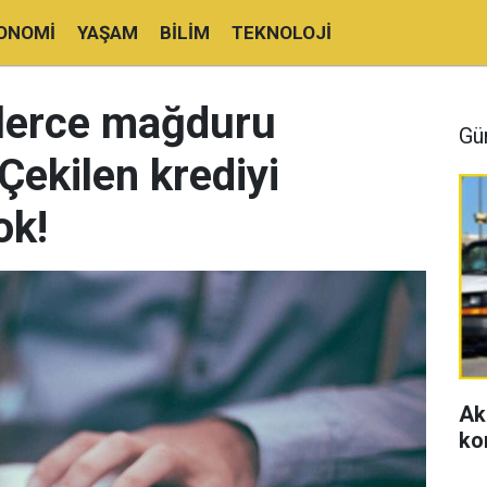
ONOMI
YAŞAM
BILIM
TEKNOLOJI
lerce mağduru
Gü
Çekilen krediyi
ok!
Ak
ko