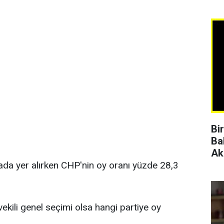
Bi
Ba
Ak
rada yer alırken CHP'nin oy oranı yüzde 28,3
vekili genel seçimi olsa hangi partiye oy