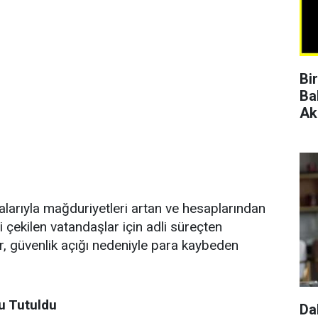
Bi
Ba
Ak
kalarıyla mağduriyetleri artan ve hesaplarından
di çekilen vatandaşlar için adli süreçten
er, güvenlik açığı nedeniyle para kaybeden
u Tutuldu
Da