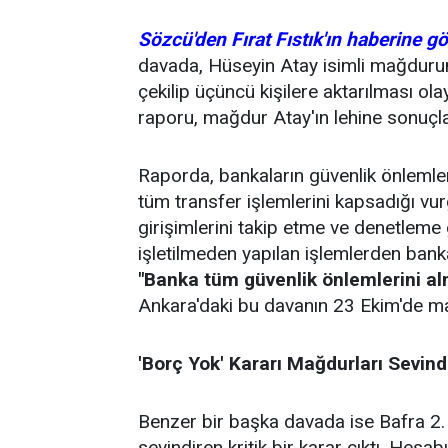
Sözcü'den Fırat Fıstık'ın haberine gö
davada, Hüseyin Atay isimli mağdurun 
çekilip üçüncü kişilere aktarılması ola
raporu, mağdur Atay'ın lehine sonuçla
Raporda, bankaların güvenlik önlemleri
tüm transfer işlemlerini kapsadığı vurg
girişimlerini takip etme ve denetleme 
işletilmeden yapılan işlemlerden bankan
"Banka tüm güvenlik önlemlerini al
Ankara'daki bu davanın 23 Ekim'de m
'Borç Yok' Kararı Mağdurları Sevind
Benzer bir başka davada ise Bafra 2
sevindiren kritik bir karar çıktı. Hesab