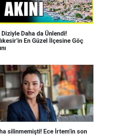
r Diziyle Daha da Ünlendi!
lıkesir'in En Güzel İlçesine Göç
ını
ha silinmemişti! Ece İrtem'in son