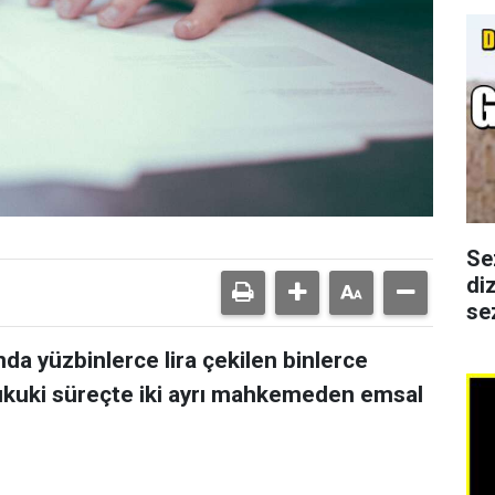
Se
di
se
nda yüzbinlerce lira çekilen binlerce
ukuki süreçte iki ayrı mahkemeden emsal