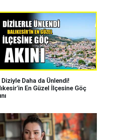
r Diziyle Daha da Ünlendi!
lıkesir'in En Güzel İlçesine Göç
ını