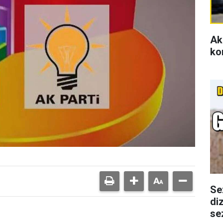
Ak
ko
Se
di
se