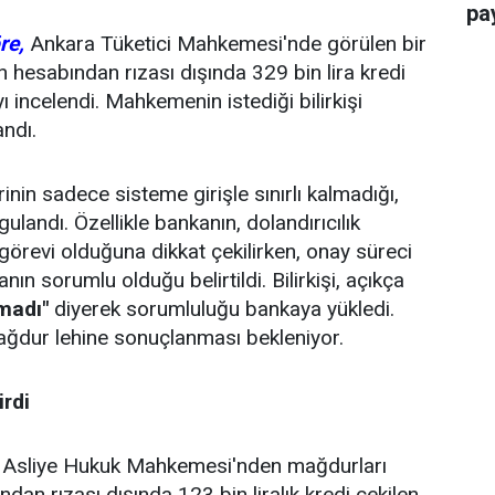
pay
re,
Ankara Tüketici Mahkemesi'nde görülen bir
hesabından rızası dışında 329 bin lira kredi
yı incelendi. Mahkemenin istediği bilirkişi
ndı.
nin sadece sisteme girişle sınırlı kalmadığı,
ulandı. Özellikle bankanın, dolandırıcılık
görevi olduğuna dikkat çekilirken, onay süreci
ın sorumlu olduğu belirtildi. Bilirkişi, açıkça
madı"
diyerek sorumluluğu bankaya yükledi.
ağdur lehine sonuçlanması bekleniyor.
irdi
. Asliye Hukuk Mahkemesi'nden mağdurları
ından rızası dışında 123 bin liralık kredi çekilen