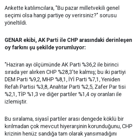
Ankette katılımcılara, "Bu pazar milletvekili genel
seçimi olsa hangi partiye oy verirsiniz?" sorusu
yöneltildi.
GENAR ekibi, AK Parti ile CHP arasındaki derinleşen
oy farkını şu şekilde yorumluyor:
"Haziran ayı ölçümünde AK Parti %36,2 ile birinci
sırada yer alırken CHP %28,3'te kalmış; bu iki partiyi
DEM Parti %9,2, MHP %8,1, İYİ Parti %7,1, Yeniden
Refah Partisi %3,8, Anahtar Parti %2,5, Zafer Par tisi
%2,1, TİP %1,3 ve diğer partiler %1,4 oy oranları ile
izlemiştir.
Bu sıralama, siyasî partiler arası dengede köklü bir
kırılmadan çok mevcut hiyerarşinin korunduğunu, CHP
krizinin henüz sandığa tam olarak yansımadığını