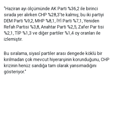
"Haziran ayı ölçümünde AK Parti %36,2 ile birinci
sırada yer alırken CHP %28,3'te kalmış; bu iki partiyi
DEM Parti %9,2, MHP %8,1, İYİ Parti %7,1, Yeniden
Refah Partisi %3,8, Anahtar Parti %2,5, Zafer Par tisi
%2,1, TİP %1,3 ve diğer partiler %1,4 oy oranları ile
izlemiştir.
Bu sıralama, siyasî partiler arası dengede köklü bir
kırılmadan çok mevcut hiyerarşinin korunduğunu, CHP
krizinin henüz sandığa tam olarak yansımadığını
gösteriyor."