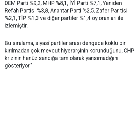
DEM Parti %9,2, MHP %8,1, İYİ Parti %7,1, Yeniden
Refah Partisi %3,8, Anahtar Parti %2,5, Zafer Par tisi
%2,1, TİP %1,3 ve diğer partiler %1,4 oy oranları ile
izlemiştir.
Bu sıralama, siyasî partiler arası dengede köklü bir
kırılmadan çok mevcut hiyerarşinin korunduğunu, CHP
krizinin henüz sandığa tam olarak yansımadığını
gösteriyor."