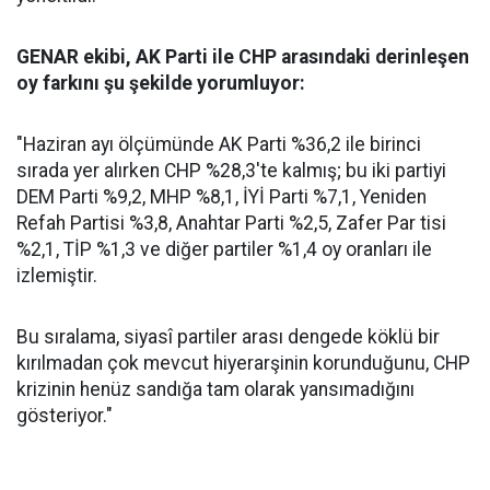
GENAR ekibi, AK Parti ile CHP arasındaki derinleşen
oy farkını şu şekilde yorumluyor:
"Haziran ayı ölçümünde AK Parti %36,2 ile birinci
sırada yer alırken CHP %28,3'te kalmış; bu iki partiyi
DEM Parti %9,2, MHP %8,1, İYİ Parti %7,1, Yeniden
Refah Partisi %3,8, Anahtar Parti %2,5, Zafer Par tisi
%2,1, TİP %1,3 ve diğer partiler %1,4 oy oranları ile
izlemiştir.
Bu sıralama, siyasî partiler arası dengede köklü bir
kırılmadan çok mevcut hiyerarşinin korunduğunu, CHP
krizinin henüz sandığa tam olarak yansımadığını
gösteriyor."