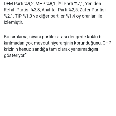
DEM Parti %9,2, MHP %8,1, İYİ Parti %7,1, Yeniden
Refah Partisi %3,8, Anahtar Parti %2,5, Zafer Par tisi
%2,1, TİP %1,3 ve diğer partiler %1,4 oy oranları ile
izlemiştir.
Bu sıralama, siyasî partiler arası dengede köklü bir
kırılmadan çok mevcut hiyerarşinin korunduğunu, CHP
krizinin henüz sandığa tam olarak yansımadığını
gösteriyor."