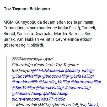
Toz Taşınımı Bekleniyor
MGM, Güneydoğu'da devam eden toz taşınımının
Cuma günü akşam saatlerine kadar Elazığ, Tunceli,
Bingöl, Şanlıurfa, Diyarbakır, Mardin, Batman, Siirt,
Şırnak, Van, Hakkari ve Bitlis çevrelerinde etkisini
göstereceğini bildirdi.
????Meteorolojik Uyarı
Güneydoğu Kesimlerde Toz Taşınımı
Bekleniyor!
@AFADBaskanlik
@elazig_valiligi
@TunceliValiligi
@bingolvaliligi
@UrfaValiligi
@dbakirvalilik
@Mardin_Valiligi
@batmanvaliligi
@SiirtValiligi
@SirnakValiligi
@tcvanvaliligi
@HakkariValiligi
@BitlisValiligi
pic.twitter.com/Aps77VUq0h
— Meteoroloji (MGM) (@meteoroloji_twi)
May 1,