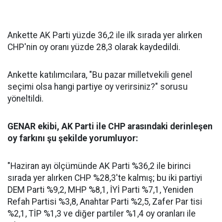
Ankette AK Parti yüzde 36,2 ile ilk sırada yer alırken
CHP'nin oy oranı yüzde 28,3 olarak kaydedildi.
Ankette katılımcılara, "Bu pazar milletvekili genel
seçimi olsa hangi partiye oy verirsiniz?" sorusu
yöneltildi.
GENAR ekibi, AK Parti ile CHP arasındaki derinleşen
oy farkını şu şekilde yorumluyor:
"Haziran ayı ölçümünde AK Parti %36,2 ile birinci
sırada yer alırken CHP %28,3'te kalmış; bu iki partiyi
DEM Parti %9,2, MHP %8,1, İYİ Parti %7,1, Yeniden
Refah Partisi %3,8, Anahtar Parti %2,5, Zafer Par tisi
%2,1, TİP %1,3 ve diğer partiler %1,4 oy oranları ile