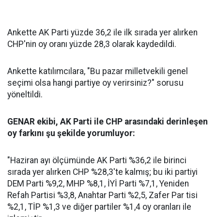
Ankette AK Parti yüzde 36,2 ile ilk sırada yer alırken
CHP'nin oy oranı yüzde 28,3 olarak kaydedildi.
Ankette katılımcılara, "Bu pazar milletvekili genel
seçimi olsa hangi partiye oy verirsiniz?" sorusu
yöneltildi.
GENAR ekibi, AK Parti ile CHP arasındaki derinleşen
oy farkını şu şekilde yorumluyor:
"Haziran ayı ölçümünde AK Parti %36,2 ile birinci
sırada yer alırken CHP %28,3'te kalmış; bu iki partiyi
DEM Parti %9,2, MHP %8,1, İYİ Parti %7,1, Yeniden
Refah Partisi %3,8, Anahtar Parti %2,5, Zafer Par tisi
%2,1, TİP %1,3 ve diğer partiler %1,4 oy oranları ile